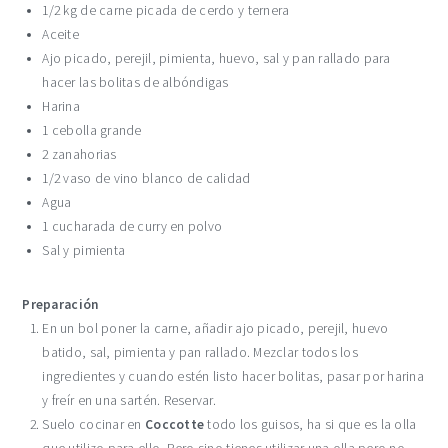
1/2 kg de carne picada de cerdo y ternera
Aceite
Ajo picado, perejil, pimienta, huevo, sal y pan rallado para
hacer las bolitas de albóndigas
Harina
1 cebolla grande
2 zanahorias
1/2 vaso de vino blanco de calidad
Agua
1 cucharada de curry en polvo
Sal y pimienta
Preparación
En un bol poner la carne, añadir ajo picado, perejil, huevo
batido, sal, pimienta y pan rallado. Mezclar todos los
ingredientes y cuando estén listo hacer bolitas, pasar por harina
y freír en una sartén. Reservar.
Suelo cocinar en
Coccotte
todo los guisos, ha si que es la olla