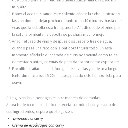
que utilizo para ello. Pero sino tienes utilizar una olla pero no
muy alta.
Poner el aceite, cuando este caliente añadir la cebolla picada y
las zanahorias, dejar pochar durante unos 10 minutos, hasta que
veas que la cebolla esta transparente. Añadir desde el principio
la sal y la pimienta, la cebolla se pochará mucho mejor.
Añadir el vaso de vino y después dos vasos o tres de agua,
cuando pase una rato con la batidora triturar todo. En este
momento añadir la cucharada de curry nos servirá como te he
comentado antes, además de para dar sabor como espesante.
Por último, añadir las albóndigas reservadas y la dejar a fuego
lento durante unos 15-20 minutos, pasado este tiempo lista para
servir.
Si te gustan las albondigas es otra manera de comerlas.
Ahora te dejo con un listado de recetas donde el curry es uno de
sus ingredientes, espero que te gusten.
Limonada al curry
Crema de espárragos con curry