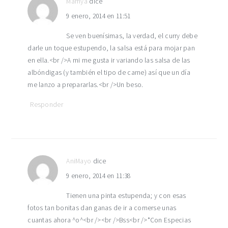
Marhya
dice
9 enero, 2014 en 11:51
Se ven buenísimas, la verdad, el curry debe
darle un toque estupendo, la salsa está para mojar pan
en ella.<br />A mi me gusta ir variando las salsa de las
albóndigas (y también el tipo de carne) así que un día
me lanzo a prepararlas.<br />Un beso.
Responder
AniMayo
dice
9 enero, 2014 en 11:38
Tienen una pinta estupenda; y con esas
fotos tan bonitas dan ganas de ir a comerse unas
cuantas ahora ^o^<br /><br />Bss<br />*Con Especias