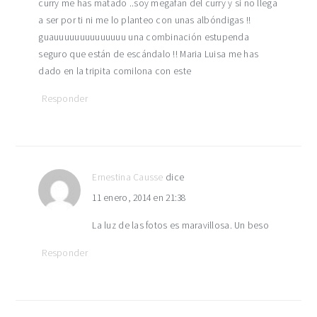
curry me has matado ..soy megafan del curry y si no llega
a ser por ti ni me lo planteo con unas albóndigas !!
guauuuuuuuuuuuuuu una combinación estupenda
seguro que están de escándalo !! Maria Luisa me has
dado en la tripita comilona con este
Responder
Ernestina Causse
dice
11 enero, 2014 en 21:38
La luz de las fotos es maravillosa. Un beso
Responder