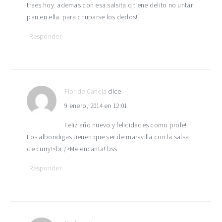
traes hoy. ademas con esa salsita q tiene delito no untar
pan en ella. para chuparse los dedos!!!
Responder
Flor de Canela
dice
9 enero, 2014 en 12:01
Feliz año nuevo y felicidades como profe!
Los albondigas tienen que ser de maravilla con la salsa
de curry!<br />Me encanta! bss
Responder