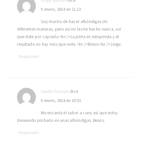
Jorge Iglesias
dice
9 enero, 2014 en 11:13
Soy mucho de hacer albóndigas de
diferentes maneras, pero así no las he hecho nunca, así
que date por copiada.<br />La pinta es estupenda y el
resultado no hay más que verlo.<br />Besos<br />Jorge.
Responder
laurilla fondant
dice
9 enero, 2014 en 10:53
Me encanta el sabor a curry así que estoy
deseando probarlo en unas albóndigas. Besos
Responder