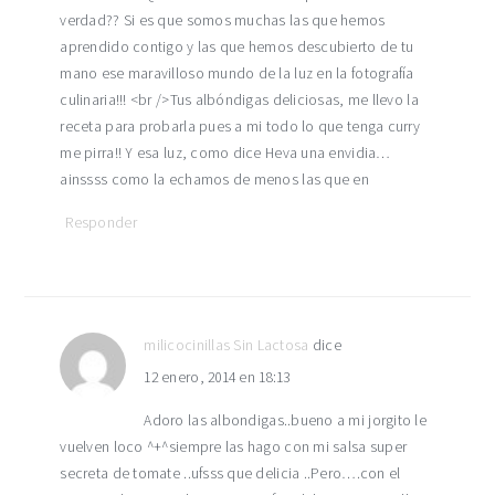
verdad?? Si es que somos muchas las que hemos
aprendido contigo y las que hemos descubierto de tu
mano ese maravilloso mundo de la luz en la fotografía
culinaria!!! <br />Tus albóndigas deliciosas, me llevo la
receta para probarla pues a mi todo lo que tenga curry
me pirra!! Y esa luz, como dice Heva una envidia…
ainssss como la echamos de menos las que en
Responder
milicocinillas Sin Lactosa
dice
12 enero, 2014 en 18:13
Adoro las albondigas..bueno a mi jorgito le
vuelven loco ^+^siempre las hago con mi salsa super
secreta de tomate ..ufsss que delicia ..Pero….con el