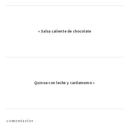
Publicación
« Salsa caliente de chocolate
anterior:
Publicación
Quinoa con leche y cardamomo »
siguiente:
interacciones
comentarios