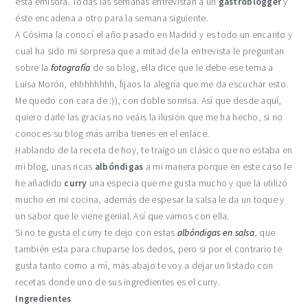
esta emisora. Todas las semanas entrevistan a un
gastroblogger
y
éste encadena a otro para la semana siguiente.
A Cósima la conocí el año pasado en Madrid y es todo un encanto y
cual ha sido mi sorpresa que a mitad de la entrevista le preguntan
sobre la
fotografía
de su blog, ella dice que le debe ese tema a
Luisa Morón, ehhhhhhhh, fijaos la alegría que me da escuchar esto.
Me quedo con cara de :)), con doble sonrisa. Así que desde aquí,
quiero darle las gracias no veáis la ilusión que me ha hecho, si no
conoces su blog más arriba tienes en el enlace.
Hablando de la receta de hoy, te traigo un clásico que no estaba en
mi blog, unas ricas
albóndigas
a mi manera porque en este caso le
he añadido
curry
una especia que me gusta mucho y que la utilizó
mucho en mi cocina, además de espesar la salsa le da un toque y
un sabor que le viene genial. Así que vamos con ella.
Si no te gusta el curry te dejo con estas
albóndigas en salsa
, que
también esta para chuparse los dedos, pero si por el contrario te
gusta tanto como a mí, más abajo te voy a dejar un listado con
recetas donde uno de sus ingredientes es el curry.
Ingredientes