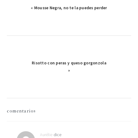
Publicación
« Mousse Negra, no te la puedes perder
anterior:
Publicación
Risotto con peras y queso gorgonzola
siguiente:
»
interacciones
comentarios
con
los
Aurélie
dice