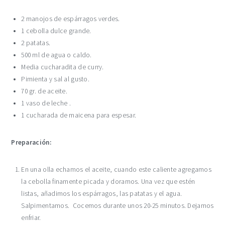
2 manojos de espárragos verdes.
1 cebolla dulce grande.
2 patatas.
500 ml de agua o caldo.
Media cucharadita de curry.
Pimienta y sal al gusto.
70 gr. de aceite.
1 vaso de leche .
1 cucharada de maicena para espesar.
Preparación:
En una olla echamos el aceite, cuando este caliente agregamos
la cebolla finamente picada y doramos. Una vez que estén
listas, añadimos los espárragos, las patatas y el agua.
Salpimentamos. Cocemos durante unos 20-25 minutos. Dejamos
enfriar.