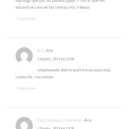
supongo que por las patatas jajaja. Y con lo que me
encanta el curry en las cremas:)<br />Besos
Responder
Mou
dice
13 junio, 2013 en 17:04
simplemente deliciosos!!! me encanta esta
crema<br />un saludo
Responder
Patry sabores y momentos
dice
13 junio, 2013 en 15:29