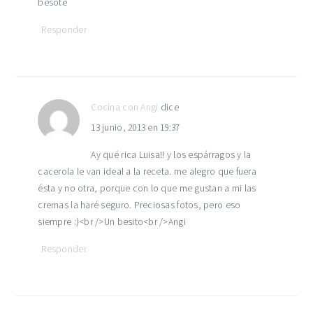
besote
Responder
Cocina con Angi
dice
13 junio, 2013 en 19:37
Ay qué rica Luisa!! y los espárragos y la
cacerola le van ideal a la receta. me alegro que fuera
ésta y no otra, porque con lo que me gustan a mi las
cremas la haré seguro. Preciosas fotos, pero eso
siempre :)<br />Un besito<br />Angi
Responder