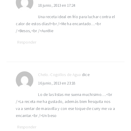
18 junio, 2013 en 17:24
lectores
Una receta ideal en frío para luchar contra el
calor de estos días!!<br />Me ha encantado…<br
/>Besos,<br />Aurélie
Responder
Chelo.-Cogollos de Agua
dice
16 junio, 2013 en 23:18
Lo de las listas me suena muchisimo….<br
/>La receta me ha gustado, además bien fresquita nos
va a sentar de maravilla y con ese toque de curry me va a
encantar.<br />Un beso
Responder