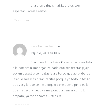
Una crema riquísima!! Las fotos son
espectaculares!! Besitos.
Responder
Heva Hernandez
dice
13 junio, 2013 en 10:37
Preciosas fotos Luisa ♥ Nunca llevo una lista
a la compra ni me organizo nada con mis recetas jajaja
soy un desastre con patas jajaja tengo que aprender de
las que sois más organizacitas porque yo todo lo tengo
que ver y lo que se me antoja o tiene buena pinta es lo
que me llevo y luego ya me pongo a pensar como lo
preparo, ya me conoces… Muak!!!!