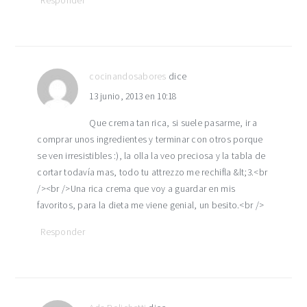
Responder
cocinandosabores
dice
13 junio, 2013 en 10:18
Que crema tan rica, si suele pasarme, ir a
comprar unos ingredientes y terminar con otros porque
se ven irresistibles :), la olla la veo preciosa y la tabla de
cortar todavía mas, todo tu attrezzo me rechifla &lt;3.<br
/><br />Una rica crema que voy a guardar en mis
favoritos, para la dieta me viene genial, un besito.<br />
Responder