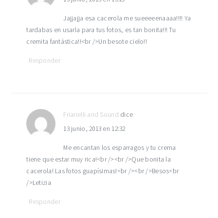
Jajjajja esa cacerola me sueeeeenaaaa!!!! Ya
tardabas en usarla para tus fotos, es tan bonita!!! Tu
cremita fantástica!!<br />Un besote cielo!!
Responder
Friarielli and Sound
dice
13 junio, 2013 en 12:32
Me encantan los esparragos y tu crema
tiene que estar muy rica!<br /><br />Que bonita la
cacerola! Las fotos guapísimas!<br /><br />Besos<br
/>Letizia
Responder