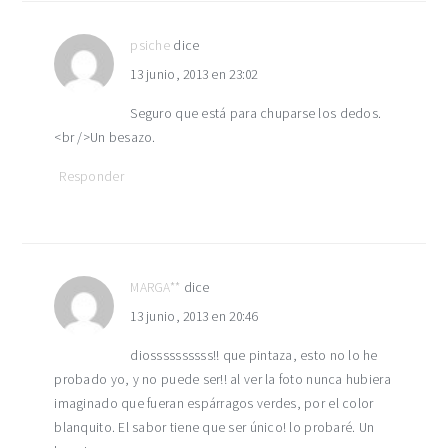
psiche
dice
13 junio, 2013 en 23:02
Seguro que está para chuparse los dedos.
<br />Un besazo.
Responder
MARGA**
dice
13 junio, 2013 en 20:46
diossssssssss!! que pintaza, esto no lo he
probado yo, y no puede ser!! al ver la foto nunca hubiera
imaginado que fueran espárragos verdes, por el color
blanquito. El sabor tiene que ser único! lo probaré. Un