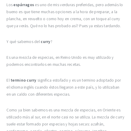
Los
espárragos
es uno de mis verduras preferidas, pero además lo
bueno es que tiene muchas opciones a la hora de preparar, a la
plancha, en revuelto o como hoy en crema, con un toque al curry
que ya verás. Qué no lo has probado así? Pues ya estas tardando.
Y qué sabemos del
curry
?
Es una mezcla de especias, en Reino Unido es muy utilizado y
podemos encontrarlos en muchas recetas.
El
termino curry
significa estofado y es un termino adoptado por
el idioma inglés cuando éstos llegaron a este país, y lo utilizaban
en un caldo con diferentes especias.
Como ya bien sabemos es una mezcla de especias, en Oriente es
utilizado más al sur, en el norte casi no se utiliza. La mezcla de curry
suele estar formado por especias y hojas secas: azafrán,