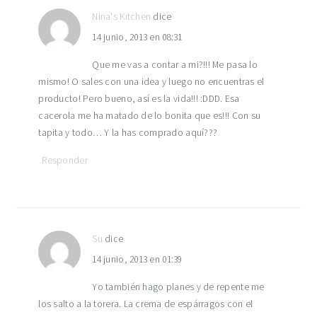
Nina's Kitchen
dice
14 junio, 2013 en 08:31
Que me vas a contar a mi?!!! Me pasa lo
mismo! O sales con una idea y luego no encuentras el
producto! Pero bueno, así es la vida!!! :DDD. Esa
cacerola me ha matado de lo bonita que es!!! Con su
tapita y todo… Y la has comprado aquí???
Responder
Su
dice
14 junio, 2013 en 01:39
Yo también hago planes y de repente me
los salto a la torera. La crema de espárragos con el