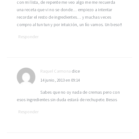
con mi lista, de repente me veo algo me me recuerda
una receta que vi no se donde… empiezo a intentar
recordar el resto de ingredientes… y muchas veces
compro al tun tun y por intuición, un lío vamos. Un beso!!
Responder
Raquel Carmona
dice
14 junio, 2013 en 09:14
Sabes que no oy nada de cremas pero con
esos ingredientes sin duda estará de rechupete. Besos
Responder