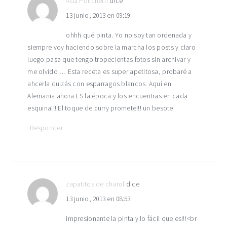
Ada Polichetti
dice
13 junio, 2013 en 09:19
ohhh qué pinta. Yo no soy tan ordenada y
siempre voy haciendo sobre la marcha los posts y claro
luego pasa que tengo tropecientas fotos sin archivar y
me olvido … Esta receta es super apetitosa, probaré a
ahcerla quizás con esparragos blancos. Aquí en
Alemania ahora ES la época y los encuentras en cada
esquina!!! El toque de curry promete!!! un besote
Responder
zapatitos de charol
dice
13 junio, 2013 en 08:53
impresionante la pinta y lo fácil que es!!!<br