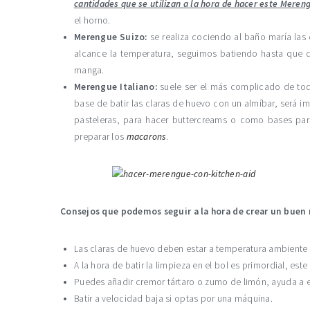
cantidades que se utilizan a la hora de hacer este Meren
el horno.
Merengue Suizo:
se realiza cociendo al baño maría las 
alcance la temperatura, seguimos batiendo hasta que do
manga.
Merengue Italiano:
suele ser el más complicado de tod
base de batir las claras de huevo con un almíbar, será i
pasteleras, para hacer buttercreams o como bases pa
preparar los
macarons
.
Consejos que podemos seguir a la hora de crear un bue
Las claras de huevo deben estar a temperatura ambiente y
A la hora de batir la limpieza en el bol es primordial, es
Puedes añadir cremor tártaro o zumo de limón, ayuda a es
Batir a velocidad baja si optas por una máquina.