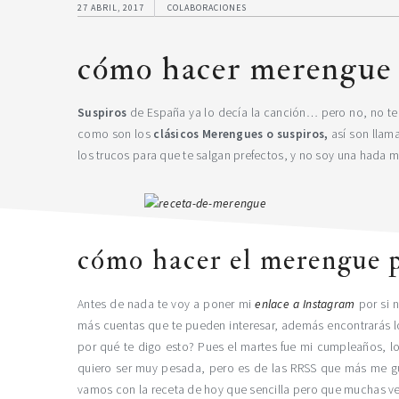
27 ABRIL, 2017
COLABORACIONES
cómo hacer merengue 
Suspiros
de España ya lo decía la canción… pero no, no te 
como son los
clásicos Merengues o suspiros,
así son llam
los trucos para que te salgan prefectos, y no soy una hada m
cómo hacer el merengue p
Antes de nada te voy a poner mi
enlace a Instagram
por si 
más cuentas que te pueden interesar, además encontrarás l
por qué te digo esto? Pues el martes fue mi cumpleaños, lo
quiero ser muy pesada, pero es de las RRSS que más me gus
vamos con la receta de hoy que sencilla pero que muchas ve