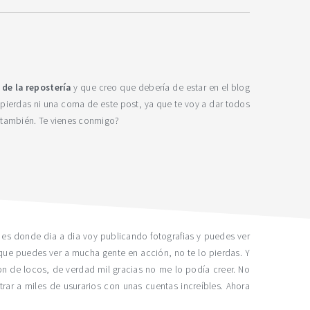
 de la repostería
y que creo que debería de estar en el blog
ierdas ni una coma de este post, ya que te voy a dar todos
tú también. Te vienes conmigo?
 es donde dia a dia voy publicando fotografias y puedes ver
ue puedes ver a mucha gente en acción, no te lo pierdas. Y
on de locos, de verdad mil gracias no me lo podía creer. No
ar a miles de usurarios con unas cuentas increíbles. Ahora