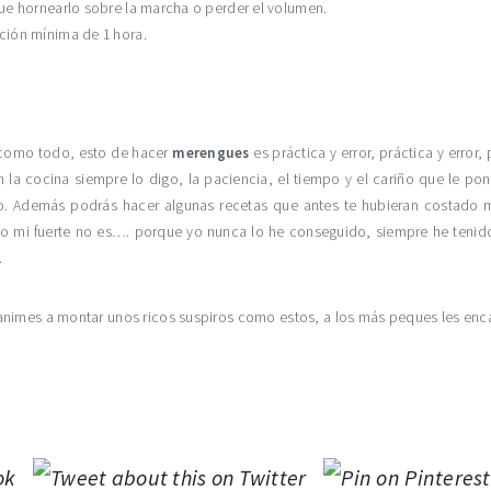
ue hornearlo sobre la marcha o perder el volumen.
ción mínima de 1 hora.
 como todo, esto de hacer
merengues
es práctica y error, práctica y error,
En la cocina siempre lo digo, la paciencia, el tiempo y el cariño que le p
o. Además podrás hacer algunas recetas que antes te hubieran costado 
mi fuerte no es…. porque yo nunca lo he conseguido, siempre he tenido que
.
animes a montar unos ricos suspiros como estos, a los más peques les enc