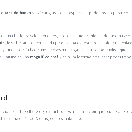
r
claras de huevo
y azúcar glass, esta espuma la podemos preparar con 
con una batidora salen perfectos, no tienes que tenerle miedo, además co
aid
, lo se he tardado en tenerla pero estaba esperando un color que tenía
a, ya me lo decía hace unos meses mi amiga Paulina, la foodStylist, que e
. Paulina es una
magnifica chef
y en su taller tiene dos, para poder tr
aid
iones sobre ella te dejo aquí toda esta información que puede que te ve
as ahora están de Ofertas, esto es fantástico.