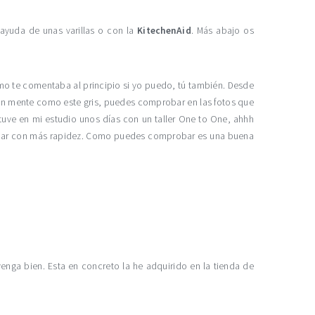
ayuda de unas varillas o con la
KitechenAid
. Más abajo os
mo te comentaba al principio si yo puedo, tú también. Desde
 en mente como este gris, puedes comprobar en las fotos que
stuve en mi estudio unos días con un taller One to One, ahhh
abajar con más rapidez. Como puedes comprobar es una buena
nga bien. Esta en concreto la he adquirido en la tienda de