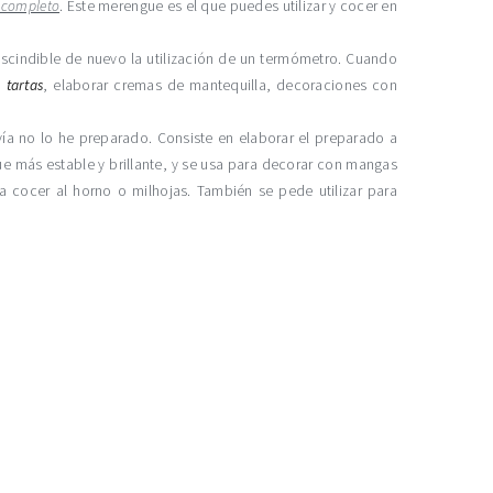
l completo
. Este merengue es el que puedes utilizar y cocer en
escindible de nuevo la utilización de un termómetro. Cuando
e
tartas
, elaborar cremas de mantequilla, decoraciones con
ía no lo he preparado. Consiste en elaborar el preparado a
gue más estable y brillante, y se usa para decorar con mangas
ra cocer al horno o milhojas. También se pede utilizar para