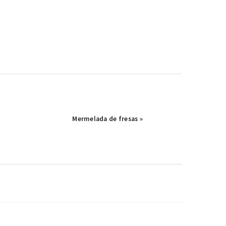
Publicación
Mermelada de fresas »
siguiente: