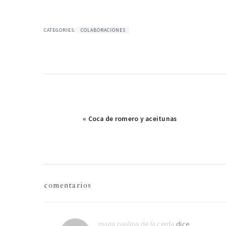
CATEGORIES:
COLABORACIONES
Publicación
« Coca de romero y aceitunas
anterior:
interacciones
comentarios
con
los
maria paulina de la cerda
dice