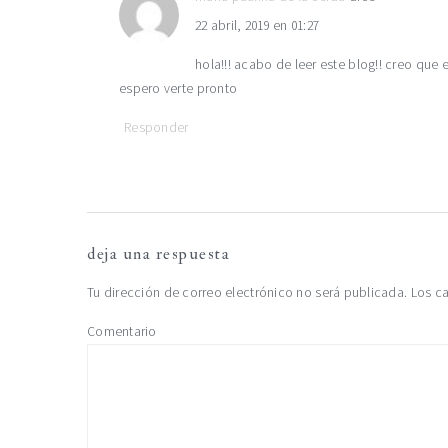
22 abril, 2019 en 01:27
lectores
hola!!! acabo de leer este blog!! creo qu
espero verte pronto
Responder
deja una respuesta
Tu dirección de correo electrónico no será publicada.
Los ca
Comentario