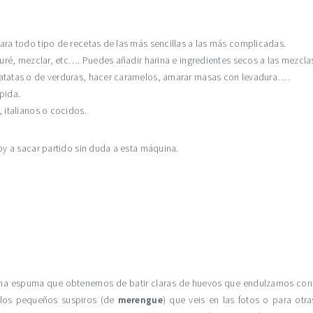
ara todo tipo de recetas de las más sencillas a las más complicadas.
uré, mezclar, etc…. Puedes añadir harina e ingredientes secos a las mezclas
atatas o de verduras, hacer caramelos, amarar masas con levadura… .
pida.
 italianos o cocidos.
y a sacar partido sin duda a esta máquina.
a espuma que obtenemos de batir claras de huevos que endulzamos con az
 los pequeños suspiros (de
merengue
) que veis en las fotos o para ot