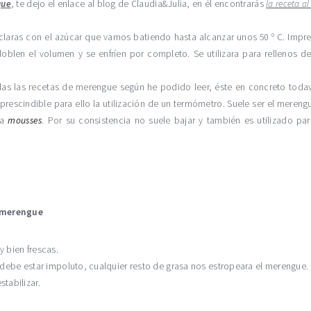
gue
, te dejo el enlace al blog de Claudia&Julia, en él encontrarás
la receta a
claras con el azúcar que vamos batiendo hasta alcanzar unos 50 º C. Impr
blen el volumen y se enfríen por completo. Se utilizara para rellenos d
as las recetas de merengue según he podido leer, éste en concreto todav
mprescindible para ello la utilización de un termómetro. Suele ser el meren
ra
mousses
. Por su consistencia no suele bajar y también es utilizado pa
n merengue
 bien frescas.
te debe estar impoluto, cualquier resto de grasa nos estropeara el merengue.
tabilizar.