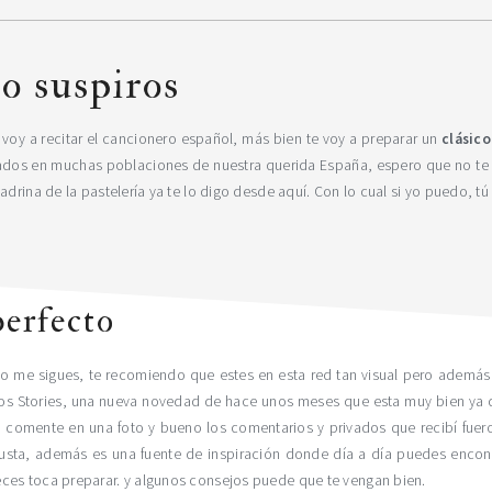
o suspiros
voy a recitar el cancionero español, más bien te voy a preparar un
clásico
ados en muchas poblaciones de nuestra querida España, espero que no te p
adrina de la pastelería ya te lo digo desde aquí. Con lo cual si yo puedo, 
erfecto
no me sigues, te recomiendo que estes en esta red tan visual pero además
os Stories, una nueva novedad de hace unos meses que esta muy bien ya q
 comente en una foto y bueno los comentarios y privados que recibí fuer
ta, además es una fuente de inspiración donde día a día puedes encontr
ces toca preparar. y algunos consejos puede que te vengan bien.