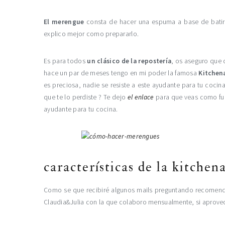
El merengue
consta de hacer una espuma a base de bati
explico mejor como prepararlo.
Es para todos
un clásico de la repostería
, os aseguro que 
hace un par de meses tengo en mi poder la famosa
Kitchen
es preciosa, nadie se resiste a este ayudante para tu cocin
que te lo perdiste ? Te dejo
el enlace
para que veas como fue
ayudante para tu cocina.
características de la kitchen
Como se que recibiré algunos mails preguntando recomendac
Claudia&Julia con la que colaboro mensualmente, si aprovech