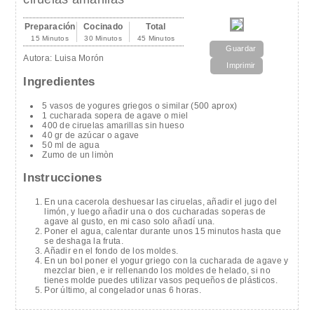
Preparación
Cocinado
Total
15 Minutos
30 Minutos
45 Minutos
Guardar
Autora:
Luisa Morón
Imprimir
Ingredientes
5 vasos de yogures griegos o similar (500 aprox)
1 cucharada sopera de agave o miel
400 de ciruelas amarillas sin hueso
40 gr de azúcar o agave
50 ml de agua
Zumo de un limòn
Instrucciones
En una cacerola deshuesar las ciruelas, añadir el jugo del
limón, y luego añadir una o dos cucharadas soperas de
agave al gusto, en mi caso solo añadí una.
Poner el agua, calentar durante unos 15 minutos hasta que
se deshaga la fruta.
Añadir en el fondo de los moldes.
En un bol poner el yogur griego con la cucharada de agave y
mezclar bien, e ir rellenando los moldes de helado, si no
tienes molde puedes utilizar vasos pequeños de plásticos.
Por último, al congelador unas 6 horas.