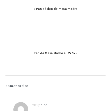
Publicación
« Pan básico de masa madre
anterior:
Publicación
Pan de Masa Madre al 75 % »
siguiente:
interacciones
comentarios
con
los
Vicky
dice