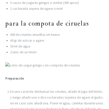
5 vasos de yogures griegos o similar (500 aprox)
1 cucharada sopera de agave o miel
para la compota de ciruelas
400 de ciruelas amarillas sin hueso
40 gr de azúcar o agave
50 ml de agua
Zumo de un limòn
Preparación
En un
a cacerola
deshuesar las
ciruelas
, añadir el jugo del limón,
y luego añadir una o dos cucharadas soperas de agave al gusto,
en mi caso solo añadí una.
Poner el agua, calentar durante unos