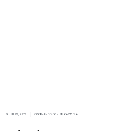
Ir
Ir
Ir
a
al
al
navegación
contenido
pie
principal
principal
de
página
9 JULIO, 2020
COCINANDO CON MI CARMELA