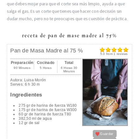
que debes mojar para que el corte sea más limpio, ayuda a que
salga el gas. Es un corte que tienes que hacer con decisión sin
dudar mucho, pero no te preocupes que es cuestión de práctica.
receta de pan de mase madre al 75%
Pan de Masa Madre al 75 %
5.0
from
1
reviews
Preparación
Cocinado
Total
90 Minutos
5 Horas
6 Horas 30
Minutos
Autora:
Luisa Morón
Serves:
6 h 30 m
Ingredientes
275 gr de harina de fuerza W180
175 gr de harina de fuerza W300
60 gr de harina de fuerza T80
382,50 ml de agua
12 gr de sal
Guardar