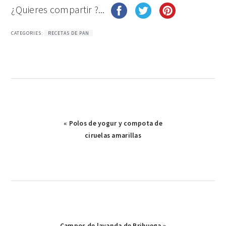
¿Quieres compartir ?...
CATEGORIES:
RECETAS DE PAN
Publicación
« Polos de yogur y compota de
anterior:
ciruelas amarillas
Publicación
Campos de lavanda de Brihuega »