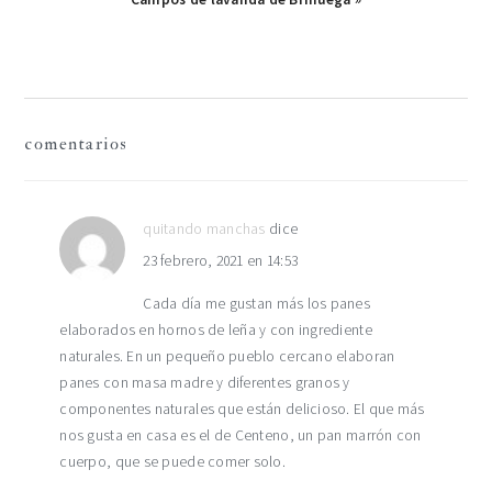
siguiente:
interacciones
comentarios
con
los
quitando manchas
dice
23 febrero, 2021 en 14:53
lectores
Cada día me gustan más los panes
elaborados en hornos de leña y con ingrediente
naturales. En un pequeño pueblo cercano elaboran
panes con masa madre y diferentes granos y
componentes naturales que están delicioso. El que más
nos gusta en casa es el de Centeno, un pan marrón con
cuerpo, que se puede comer solo.