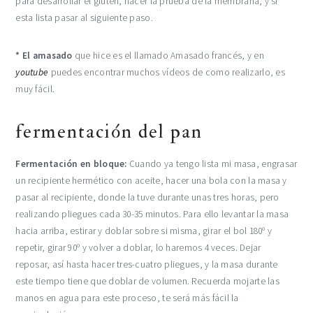
para desarrollar el gluten, hacer la prueba de la membrana, y si
esta lista pasar al siguiente paso.
* El amasado
que hice es el llamado Amasado francés, y en
youtube
puedes encontrar muchos vídeos de como realizarlo, es
muy fácil.
fermentación del pan
Fermentación en bloque:
Cuando ya tengo lista mi masa, engrasar
un recipiente hermético con aceite, hacer una bola con la masa y
pasar al recipiente, donde la tuve durante unas tres horas, pero
realizando pliegues cada 30-35 minutos. Para ello levantar la masa
hacia arriba, estirar y doblar sobre si misma, girar el bol 180º y
repetir, girar 90º y volver a doblar, lo haremos 4 veces. Dejar
reposar, así hasta hacer tres-cuatro pliegues, y la masa durante
este tiempo tiene que doblar de volumen. Recuerda mojarte las
manos en agua para este proceso, te será más fácil la