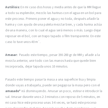
Autólisis:
En mi caso dos horas y media antes de que la MM llegue
a todo su esplendor, mezclo las harinas con el agua en un bol para
este proceso. Primero poner el agua y no toda, después añadir la
harina y con ayuda de una paleta mezclar bien, y cada harina actúa
de una manera, con lo cual el agua será menos o más. Luego dejar
reposar en el bol, con un trapo tapado o film transparente. En este
caso lo tuve unos 40 m´.
Amasar:
Pasado este tiempo, pesar 190-200 gr de MM y añadir a la
mezcla anterior, unir todo con las manos hasta que quede bien
incorporada, dejar tapada unos 10 minutos.
Pasado este tiempo pasar la masa a una superficie lisa y limpia
donde vayas a trabajarla, puede ser pegajosa la masa pero con el
amasado*
irá disminuyendo. Amasar un poco, estirar e introducir la
sal. Amasar durante unos 2-3 minutos con reposo de 5 minutos, en
mi caso hice este proceso unas 3-4 veces, se hará este proceso