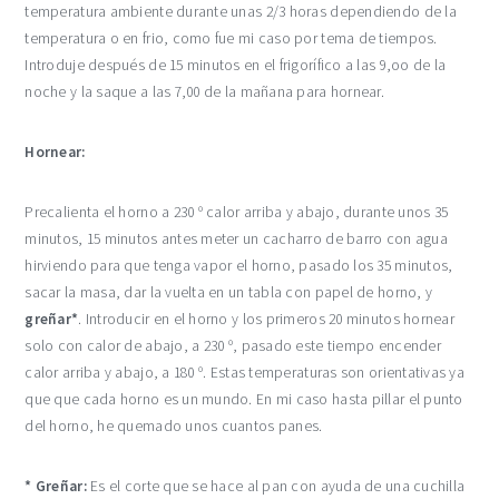
temperatura ambiente durante unas 2/3 horas dependiendo de la
temperatura o en frio, como fue mi caso por tema de tiempos.
Introduje después de 15 minutos en el frigorífico a las 9,oo de la
noche y la saque a las 7,00 de la mañana para hornear.
Hornear:
Precalienta el horno a 230 º calor arriba y abajo, durante unos 35
minutos, 15 minutos antes meter un cacharro de barro con agua
hirviendo para que tenga vapor el horno, pasado los 35 minutos,
sacar la masa, dar la vuelta en un tabla con papel de horno, y
greñar*
. Introducir en el horno y los primeros 20 minutos hornear
solo con calor de abajo, a 230 º, pasado este tiempo encender
calor arriba y abajo, a 180 º. Estas temperaturas son orientativas ya
que que cada horno es un mundo. En mi caso hasta pillar el punto
del horno, he quemado unos cuantos panes.
* Greñar:
Es el corte que se hace al pan con ayuda de una cuchilla