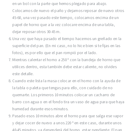
en un bol con la parte que hemos plegado para abajo.
Colocamos de nuevo el paño y dejamos reposar de nuevo otros
45-60, una vez pasado este tiempo, colocamos encima de un
papel de horno que a la vez colocare encima de una tabla,
dejar reposar otros 30-45 m.
Una vez que haya pasado el tiempo hacemos un greñado en la
superficie del pan. (En mi caso, no lo hice bien si te fijas en las
fotos), es por ello que el pan rompió por el lado.
Mientras calentar el horno a 250 º con la bandeja de horno que
utilices dentro, esta también debe estar caliente, no olvides
este detalle.
Cuando este lista la masa colocar en el horno con la ayuda de
la tabla o paleta que tengas para ello, con cuidado de no
quemarte. Los primeros 10 minutos colocar un cacharro de
barro con agua o en el fondo tira un vaso de agua para que haya
humedad durante esos minutos.
Pasado esos 10 minutos abre el horno para que salga ese vapor
y dejar cocer de nuevo a unos 220 º en este caso, durante unos
40-45 minutos, ya dependerá del horno, estar pendiente. El pan