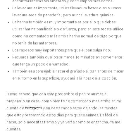
encontrar recetas sin amasado y con tiempos más cortos.
La levadura es importante, utilizar levadura fresca o en su caso
levadura seca de panadería, pero nunca levadura química.
La harina también es muy importante es por ello que debes
utilizar harina panificable o de fuerza, pero en esta receta utilice
como he comentado más arriba harina normal de trigo porque
no tenía de las anteriores.
Los reposos muy importantes para que el pan salga rico.
Recuerda también que los primeros 1o minutos en conveniente
que tenga un poco de humedad.
También es aconsejable hacer el greñado al pan antes de meter
en el horno en la superficie, ayudará a la hora de la cocción.
Bueno espero que con este post sobre el pan te animes a
prepararlo en casa, como bien te he comentado mas arriba en mi
cuenta de
Instagram
y en destacados estoy dejando las recetas
que estoy preparando estos días para que te animes. Es fácil de
hacer, solo necesitas tiempo y ya verás como te engancha. Ya me
cuentas.