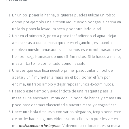
En un bol poner la harina, si quieres puedes utilizar un robot
como por ejemplo una Kitchen Aid, cuando pongas la harina en
un lado poner la levadura seca y por otro lado la sal.
Unir en el número 2, poco a poco ir añadiendo el agua, dejar
amasar hasta que la masa quede en el gancho, es cuando
empieza nuestro amasado si utilizamos este robot, pasado ese
tiempo, seguir amasando unos 5-6 minutos. Si lo haces a mano,
mas arriba te he comentado como hacerlo.
Una vez que este lista nuestro primer paso, untar un bol de
aceite y un film, meter la masa en el bol, poner el film por
encima, un trapo limpio y dejar reposar unos 45-60 minutos.
Pasado este tiempo y ayudándote de una rasqueta pasa la
masa a una encimera limpia con un poco de harina y amasar un
poco para dar mas elasticidad a nuestra masa y desgasificar.
Hacer una bola de nuevo con varios plegados, tengo pendiente
de poder hacer algunos videos sobre ello, sino puedes ver en
mis
destacados en Instagram
. Volvemos a colocar nuestra masa