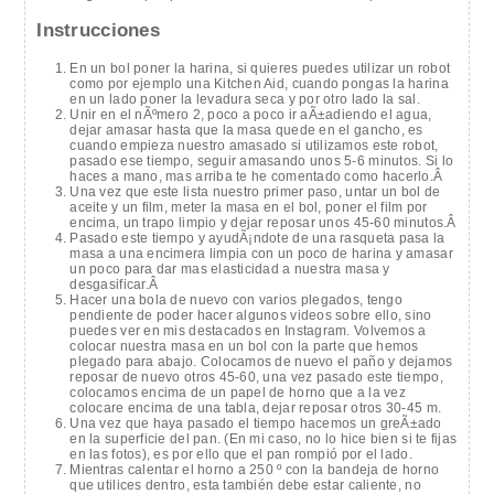
Instrucciones
En un bol poner la harina, si quieres puedes utilizar un robot
como por ejemplo una Kitchen Aid, cuando pongas la harina
en un lado poner la levadura seca y por otro lado la sal.
Unir en el nÃºmero 2, poco a poco ir aÃ±adiendo el agua,
dejar amasar hasta que la masa quede en el gancho, es
cuando empieza nuestro amasado si utilizamos este robot,
pasado ese tiempo, seguir amasando unos 5-6 minutos. Si lo
haces a mano, mas arriba te he comentado como hacerlo.Â
Una vez que este lista nuestro primer paso, untar un bol de
aceite y un film, meter la masa en el bol, poner el film por
encima, un trapo limpio y dejar reposar unos 45-60 minutos.Â
Pasado este tiempo y ayudÃ¡ndote de una rasqueta pasa la
masa a una encimera limpia con un poco de harina y amasar
un poco para dar mas elasticidad a nuestra masa y
desgasificar.Â
Hacer una bola de nuevo con varios plegados, tengo
pendiente de poder hacer algunos videos sobre ello, sino
puedes ver en mis destacados en Instagram. Volvemos a
colocar nuestra masa en un bol con la parte que hemos
plegado para abajo. Colocamos de nuevo el paño y dejamos
reposar de nuevo otros 45-60, una vez pasado este tiempo,
colocamos encima de un papel de horno que a la vez
colocare encima de una tabla, dejar reposar otros 30-45 m.
Una vez que haya pasado el tiempo hacemos un greÃ±ado
en la superficie del pan. (En mi caso, no lo hice bien si te fijas
en las fotos), es por ello que el pan rompió por el lado.
Mientras calentar el horno a 250 º con la bandeja de horno
que utilices dentro, esta también debe estar caliente, no