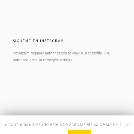
footer
SÍGUEME EN INSTAGRAM
Instagram requires authorization to view a user profile. Use
autorized account in widget settings
COPYRIGHT© 2026 · BY
LA FIEBRE DEL ORO
|
PRIVACIDAD
|
COOKIES
Si continuas utilizando este sitio aceptas el uso de sus
Políticas