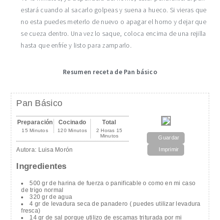
estará cuando al sacarlo golpeas y suena a hueco. Si vieras que
no esta puedes meterlo de nuevo o apagar el horno y dejar que
se cueza dentro. Una vez lo saque, coloca encima de una rejilla
hasta que enfríe y listo para zamparlo.
Resumen receta de Pan básico
Pan Básico
Preparación
Cocinado
Total
15 Minutos
120 Minutos
2 Horas 15
Minutos
Guardar
Autora:
Luisa Morón
Imprimir
Ingredientes
500 gr de harina de fuerza o panificable o como en mi caso
de trigo normal
320 gr de agua
4 gr de levadura seca de panadero ( puedes utilizar levadura
fresca)
14 gr de sal porque utilizo de escamas triturada por mi