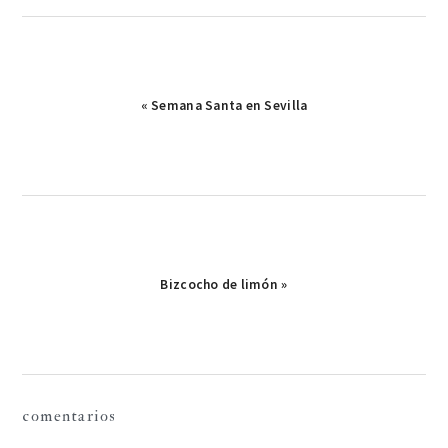
Publicación
« Semana Santa en Sevilla
anterior:
Publicación
Bizcocho de limón »
siguiente:
interacciones
comentarios