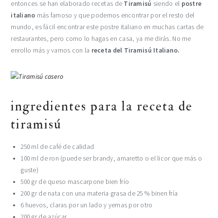
entonces se han elaborado recetas de
Tiramisú
siendo el
postre
italiano
más famoso y que podemos encontrar por el resto del
mundo, es fácil encontrar este postre italiano en muchas cartas de
restaurantes, pero como lo hagas en casa, ya me dirás. No me
enrollo más y vamos con la
receta del Tiramisú Italiano.
ingredientes para la receta de
tiramisú
250 ml de café de calidad
100 ml de ron (puede ser brandy, amaretto o el licor que más o
guste)
500 gr de queso mascarpone bien frío
200 gr de nata con una materia grasa de 25 % binen fría
6 huevos, claras por un lado y yemas por otro
200 gr de azúcar