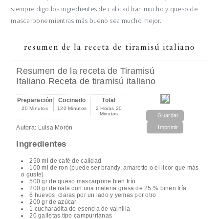
siempre digo los ingredientes de calidad han mucho y queso de
mascarpone mientras más bueno sea mucho mejor.
resumen de la receta de tiramisú italiano
Resumen de la receta de Tiramisú
Italiano Receta de tiramisú italiano
Preparación
Cocinado
Total
20 Minutos
120 Minutos
2 Horas 20
Minutos
Guardar
Autora:
Luisa Morón
Imprimir
Ingredientes
250 ml de café de calidad
100 ml de ron (puede ser brandy, amaretto o el licor que más
o guste)
500 gr de queso mascarpone bien frío
200 gr de nata con una materia grasa de 25 % binen fría
6 huevos, claras por un lado y yemas por otro
200 gr de azúcar
1 cucharadita de esencia de vainilla
20 galletas tipo campurrianas