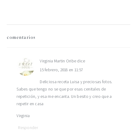
siguiente:
interacciones
comentarios
con
los
Virginia Martin Oribe
dice
15 febrero, 2018 en 11:57
lectores
Deliciosa receta Luisa y preciosas fotos.
Sabes que tengo no se que por esas cenitales de
repetición, y esa me encanta. Un besito y creo que a
repetir en casa
Virginia
Responder