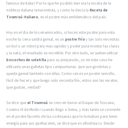
famoso de Italia? Por lo que he podido leer era la receta de la
nobleza italiana renacentista, y como te decía la
Receta de
Tiramisú Italiano
, es el postre más emblemático del país.
Hoy es el día de los enamorados, si haces este postre para esta
noche tu cena saldrá genial, es un
postre frío
y tan solo necesitas
un bol o un robot para mas rapidez y poder para montar las claras
y la nata, el resultado es increíble. Por otro lado, se suelen utilizar
bizcochos de soletilla
para su preparado, yo en este caso he
utilizado unas galletas tipo campurrianas que son gordotas y
queda genial también con ellas. Como ves es un postre sencillo,
fácil de hacer y que luego solo necesita frío, estos son las recetas
que gustan, verdad?
Se dice que
el Tiramisú
se creo en honor al Duque de Toscana,
Cosimo III de Medici cuando llego a Siena, y más tarde se convierte
en el postre favorito de las cortesanas que lo tomaban para tener
energía para sus quehaceres, se dice que es afrodisiaco. Desde