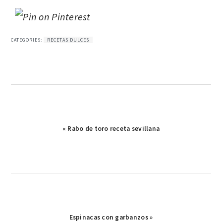
CATEGORIES:
RECETAS DULCES
Publicación
« Rabo de toro receta sevillana
anterior:
Publicación
Espinacas con garbanzos »