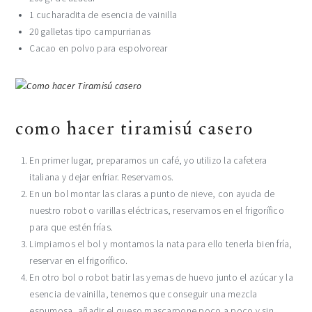
1 cucharadita de esencia de vainilla
20 galletas tipo campurrianas
Cacao en polvo para espolvorear
como hacer tiramisú casero
En primer lugar, preparamos un café, yo utilizo la cafetera
italiana y dejar enfriar. Reservamos.
En un bol montar las claras a punto de nieve, con ayuda de
nuestro robot o varillas eléctricas, reservamos en el frigorífico
para que estén frías.
Limpiamos el bol y montamos la nata para ello tenerla bien fría,
reservar en el frigorífico.
En otro bol o robot batir las yemas de huevo junto el azúcar y la
esencia de vainilla, tenemos que conseguir una mezcla
espumosa, añadir el queso mascarpone poco a poco y sin