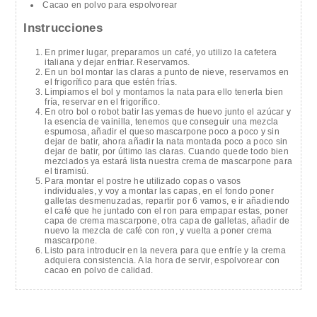
Cacao en polvo para espolvorear
Instrucciones
En primer lugar, preparamos un café, yo utilizo la cafetera
italiana y dejar enfriar. Reservamos.
En un bol montar las claras a punto de nieve, reservamos en
el frigorífico para que estén frías.
Limpiamos el bol y montamos la nata para ello tenerla bien
fría, reservar en el frigorífico.
En otro bol o robot batir las yemas de huevo junto el azúcar y
la esencia de vainilla, tenemos que conseguir una mezcla
espumosa, añadir el queso mascarpone poco a poco y sin
dejar de batir, ahora añadir la nata montada poco a poco sin
dejar de batir, por último las claras. Cuando quede todo bien
mezclados ya estará lista nuestra crema de mascarpone para
el tiramisú.
Para montar el postre he utilizado copas o vasos
individuales, y voy a montar las capas, en el fondo poner
galletas desmenuzadas, repartir por 6 vamos, e ir añadiendo
el café que he juntado con el ron para empapar estas, poner
capa de crema mascarpone, otra capa de galletas, añadir de
nuevo la mezcla de café con ron, y vuelta a poner crema
mascarpone.
Listo para introducir en la nevera para que enfríe y la crema
adquiera consistencia. A la hora de servir, espolvorear con
cacao en polvo de calidad.