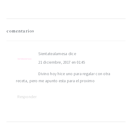
interacciones
comentarios
con
los
Sientatealamesa
dice
21 diciembre, 2017 en 01:45
lectores
Divino hoy hice uno para regalar con otra
receta, pero me apunto esta para el proximo
Responder