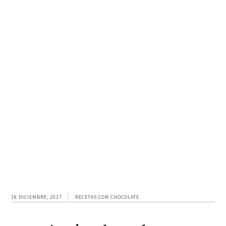
Ir
Ir
Ir
a
al
al
navegación
contenido
pie
principal
principal
de
página
18 DICIEMBRE, 2017
RECETAS CON CHOCOLATE