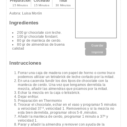
Preparación
Cocinado
Total
15 Minutos
15 Minutos
30 Minutos
Autora:
Luisa Morón
Ingredientes
200 gr chocolate con leche.
100 gr chocolate fondant.
80 gr de manteca de cerdo.
80 gr de almendras de buena
Guardar
calidad
Imprimir
Instrucciones
Forrar una caja de madera con papel de horno o como truco
podemos utilizar un tetrabrick de leche cortado por la mitad.
En una cacerola fundir los dos tipos de chocolate con la
manteca de cerdo. Una vez que tengamos derretida la
mezcla, añadir las almendras que picamos por la mitad.
Echar la mezcla en la caja o tetrabrick.
Dejar enfriar.
Preparación en Thermomix
Trocear el chocolate, echar en el vaso y programar 5 minutos
a velocidad 37 º, velocidad 1. Removemos y si la mezcla no
esta bien derretida, programar otros 5-8 ,minutos.
Añadir la manteca de cerdo, programar 1 minuto a 37º y
velocidad 1.
Parar y añadir la almendra y remover con ayuda de la