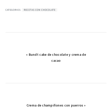
CATEGORIES:
RECETAS CON CHOCOLATE
Publicación
« Bundt cake de chocolate y crema de
anterior:
cacao
Publicación
Crema de champiñones con puerros »
siguiente: