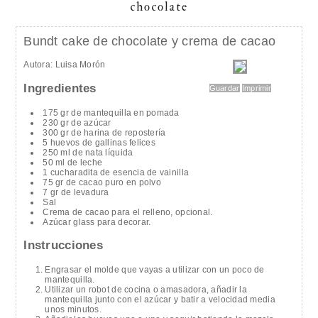
chocolate
Bundt cake de chocolate y crema de cacao
Autora:
Luisa Morón
Ingredientes
Guardar
Imprimir
175 gr de mantequilla en pomada
230 gr de azúcar
300 gr de harina de repostería
5 huevos de gallinas felices
250 ml de nata líquida
50 ml de leche
1 cucharadita de esencia de vainilla
75 gr de cacao puro en polvo
7 gr de levadura
Sal
Crema de cacao para el relleno, opcional.
Azúcar glass para decorar.
Instrucciones
Engrasar el molde que vayas a utilizar con un poco de
mantequilla.
Utilizar un robot de cocina o amasadora, añadir la
mantequilla junto con el azúcar y batir a velocidad media
unos minutos.