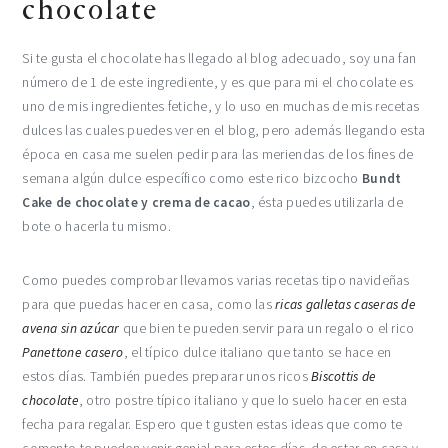
chocolate
Si te gusta el chocolate has llegado al blog adecuado, soy una fan
número de 1 de este ingrediente, y es que para mi el chocolate es
uno de mis ingredientes fetiche, y lo uso en muchas de mis recetas
dulces las cuales puedes ver en el blog, pero además llegando esta
época en casa me suelen pedir para las meriendas de los fines de
semana algún dulce específico como este rico bizcocho
Bundt
Cake de chocolate y crema de cacao
, ésta puedes utilizarla de
bote o hacerla tu mismo.
Como puedes comprobar llevamos varias recetas tipo navideñas
para que puedas hacer en casa, como las
ricas galletas caseras de
avena sin azúcar
que bien te pueden servir para un regalo o el rico
Panettone casero
, el típico dulce italiano que tanto se hace en
estos días. También puedes preparar unos ricos
Biscottis de
chocolate
, otro postre típico italiano y que lo suelo hacer en esta
fecha para regalar. Espero que t gusten estas ideas que como te