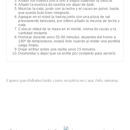
Añadir los huevos uno a uno y seguir batiendo la mezcla.
Añadir la esencia de vainilla sin dejar de batir.
Mezclar la nata, junto con la leche y el cacao en polvo, hasta
que quede todo bien integrado.
Agregar en el robot la harina junto con una pizca de sal
previamente tamizada, por último añadir la mezcla de leche y
nata.
Colocar mitad de la masa en el molde, crema de cacao y la
cantidad restante.
Hornear durante unos 55-60 minutos, depende del horno a
180º de temperatura, estará listo cuando al meter una puntilla
salga limpio.
Dejar enfriar sobre una rejilla unos 15 minutos.
Desmoldar y dejar que se enfríe por completo para servirlo.
Espero que disfrutes tanto como nosotros en casa. Feliz semana.