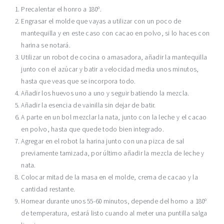
Precalentar el honro a 180º.
Engrasar el molde que vayas a utilizar con un poco de
mantequilla y en este caso con cacao en polvo, si lo haces con
harina se notará.
Utilizar un robot de cocina o amasadora, añadir la mantequilla
junto con el azúcar y batir a velocidad media unos minutos,
hasta que veas que se incorpora todo.
Añadir los huevos uno a uno y seguir batiendo la mezcla.
Añadir la esencia de vainilla sin dejar de batir.
A parte en un bol mezclar la nata, junto con la leche y el cacao
en polvo, hasta que quede todo bien integrado.
Agregar en el robot la harina junto con una pizca de sal
previamente tamizada, por último añadir la mezcla de leche y
nata.
Colocar mitad de la masa en el molde, crema de cacao y la
cantidad restante.
Hornear durante unos 55-60 minutos, depende del horno a 180º
de temperatura, estará listo cuando al meter una puntilla salga