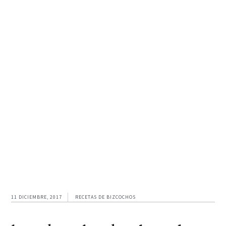
Ir
Ir
Ir
a
al
al
navegación
contenido
pie
principal
principal
de
página
11 DICIEMBRE, 2017
RECETAS DE BIZCOCHOS