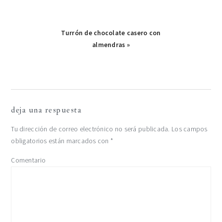
Publicación
Turrón de chocolate casero con
siguiente:
almendras »
interacciones
deja una respuesta
con
Tu dirección de correo electrónico no será publicada.
Los campos
obligatorios están marcados con
*
los
Comentario
lectores