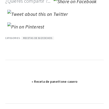
¿Quieres compartir ?...
CATEGORIES:
RECETAS DE BIZCOCHOS
Publicación
« Receta de panettone casero
anterior: