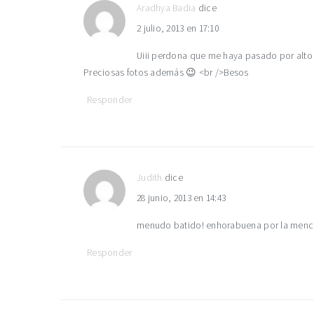
los
Aradhya Badia
dice
2 julio, 2013 en 17:10
lectores
Uiii perdona que me haya pasado por alto
Preciosas fotos además 😉 <br />Besos
Responder
Judith
dice
28 junio, 2013 en 14:43
menudo batido! enhorabuena por la mención
Responder