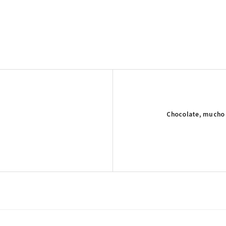
Publicación
Chocolate, mucho c
siguiente: