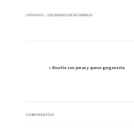
CATEGORIES:
COCINANDO CON MI CARMELA
Publicación
« Risotto con peras y queso gorgonzola
anterior:
interacciones
comentarios
con