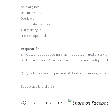
Apio al gusto.
Una manzana.
Dos kiwis.
El zumo de los limas.
450 gr de agua.
Hielo es opcional.
Preparación
En vuestro robot de cocina añadir todos los ingredientes y tr
el chino o colador. De esta manera os quedará más líquido. E
Qué, os ha gustado mi propuesta? Pues ahora me voy a ver 
Espero que lo disfrutéis.
¿Quieres compartir ?...