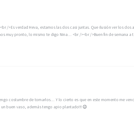
br />Es verdad Heva, estamos las dos casi juntas. Que ilusión ver los dos 
mos muy pronto, lo mismo te digo Nina… <br /><br />Buen fin de semana a 
tengo costumbre de tomarlos… Y lo cierto es que en este momento me vendrí
e un buen vaso, además tengo apio plantado!!! 😉