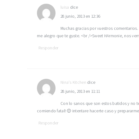
luisa
dice
28 junio, 2013 en 12:36
Muchas gracias por vuestros comentarios. <
me alegro que te guste. <br />Sweet HArmonie, nos ve
Responder
Nina's Kitchen
dice
28 junio, 2013 en 11:11
Con lo sanos que son estos batidos y no 
comiendo fatal! 🙁 intentare hacerte caso y prepararm
Responder