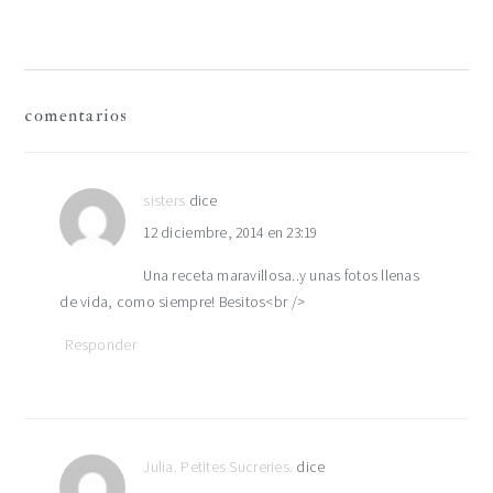
interacciones
comentarios
con
los
sisters
dice
12 diciembre, 2014 en 23:19
lectores
Una receta maravillosa..y unas fotos llenas
de vida, como siempre! Besitos<br />
Responder
Julia. Petites Sucreries.
dice