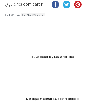
¿Quieres compartir ?...
CATEGORIES:
COLABORACIONES
Publicación
« Luz Natural y Luz Artificial
anterior:
Publicación
Naranjas maceradas, postre dulce »
siguiente: