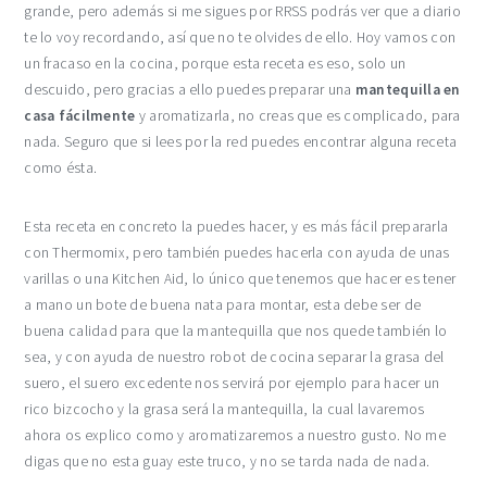
grande, pero además si me sigues por RRSS podrás ver que a diario
te lo voy recordando, así que no te olvides de ello. Hoy vamos con
un fracaso en la cocina, porque esta receta es eso, solo un
descuido, pero gracias a ello puedes preparar una
mantequilla en
casa fácilmente
y aromatizarla, no creas que es complicado, para
nada. Seguro que si lees por la red puedes encontrar alguna receta
como ésta.
Esta receta en concreto la puedes hacer, y es más fácil prepararla
con Thermomix, pero también puedes hacerla con ayuda de unas
varillas o una Kitchen Aid, lo único que tenemos que hacer es tener
a mano un bote de buena nata para montar, esta debe ser de
buena calidad para que la mantequilla que nos quede también lo
sea, y con ayuda de nuestro robot de cocina separar la grasa del
suero, el suero excedente nos servirá por ejemplo para hacer un
rico bizcocho y la grasa será la mantequilla, la cual lavaremos
ahora os explico como y aromatizaremos a nuestro gusto. No me
digas que no esta guay este truco, y no se tarda nada de nada.