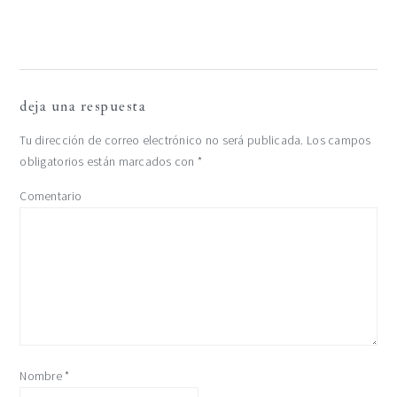
siguiente:
interacciones
deja una respuesta
con
Tu dirección de correo electrónico no será publicada.
Los campos
obligatorios están marcados con
*
los
Comentario
lectores
Nombre
*