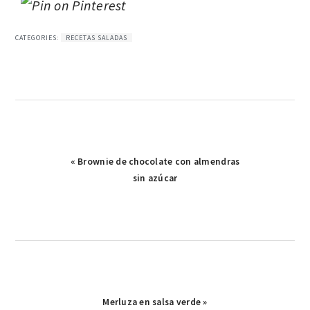
CATEGORIES:
RECETAS SALADAS
Publicación
« Brownie de chocolate con almendras
anterior:
sin azúcar
Publicación
Merluza en salsa verde »