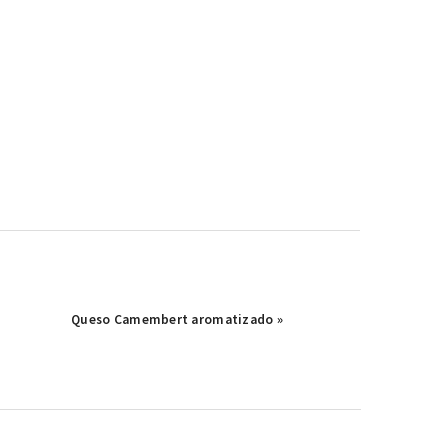
Publicación
Queso Camembert aromatizado »
siguiente: