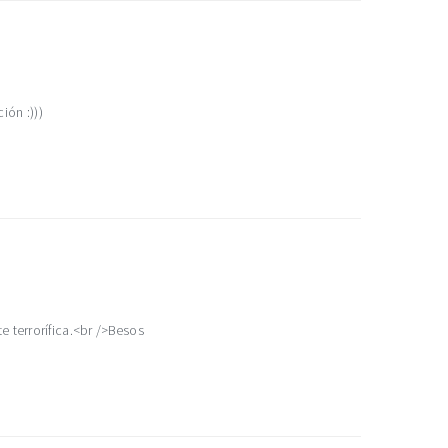
ón :)))
 terrorífica.<br />Besos