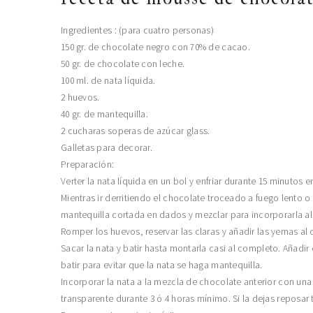
Ingredientes : (para cuatro personas)
150 gr. de chocolate negro con 70% de cacao.
50 gr. de chocolate con leche.
100 ml. de nata líquida.
2 huevos.
40 gr. de mantequilla.
2 cucharas soperas de azúcar glass.
Galletas para decorar.
Preparación:
Verter la nata líquida en un bol y enfriar durante 15 minutos e
Mientras ir derritiendo el chocolate troceado a fuego lento
mantequilla cortada en dados y mezclar para incorporarla a
Romper los huevos, reservar las claras y añadir las yemas al 
Sacar la nata y batir hasta montarla casi al completo. Añadi
batir para evitar que la nata se haga mantequilla.
Incorporar la nata a la mezcla de chocolate anterior con una 
transparente durante 3 ó 4 horas mínimo. Si la dejas reposar