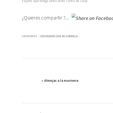
Espero que tenga tanto éxito como en casa.
¿Quieres compartir ?...
CATEGORIES:
COCINANDO CON MI CARMELA
Publicación
« Almejas a la marinera
anterior:
interacciones