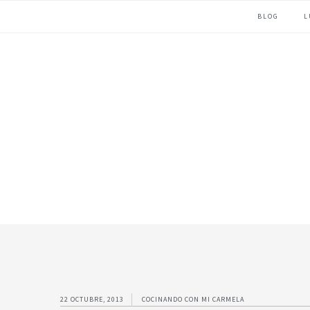
Ir
Ir
Ir
BLOG
L
a
al
al
navegación
contenido
pie
principal
principal
de
página
22 OCTUBRE, 2013
COCINANDO CON MI CARMELA