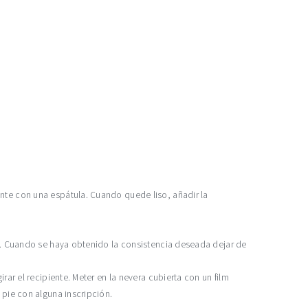
ente con una espátula. Cuando quede liso, añadir la
da. Cuando se haya obtenido la consistencia deseada dejar de
rar el recipiente. Meter en la nevera cubierta con un film
 pie con alguna inscripción.