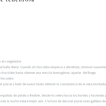
n el congelador.
 o al baño María. Cuando el chocolate empiece a derretirse, remover suavem
l chocolate hasta obtener una mezcla homogénea. Apartar del fuego.
chocolate.
r el azúcar y batir de nuevo hasta obtener la consistencia de la nata monta
espátula de plástico flexible, desde el centro hacia los bordes y haciendo gi
 toda la noche estará mejor aún. A la hora de decorar poner unas galletas de