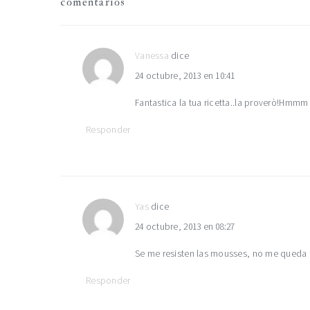
comentarios
con
los
Vanessa
dice
24 octubre, 2013 en 10:41
lectores
Fantastica la tua ricetta..la proverò!Hm
Responder
Yas
dice
24 octubre, 2013 en 08:27
Se me resisten las mousses, no me queda c
Responder