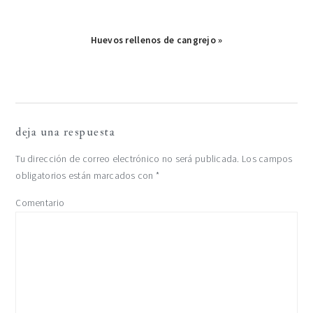
Publicación
Huevos rellenos de cangrejo »
siguiente:
interacciones
deja una respuesta
con
Tu dirección de correo electrónico no será publicada.
Los campos
obligatorios están marcados con
*
los
Comentario
lectores