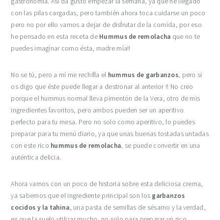
gastronomía. Así da gusto empezar la semana, ya que he llegado
con las pilas cargadas, pero también ahora toca cuidarse un poco
pero no por ello vamos a dejar de disfrutar de la comida, por eso
he pensado en esta receta de
Hummus de remolacha
que no te
puedes imaginar como ésta, madre mía!!
No se tú, pero a mí me rechifla el
hummus de garbanzos
, pero si
os digo que éste puede llegar a destronar al anterior !! No creo
porque el hummus normal lleva pimentón de la Vera, otro de mis
ingredientes favoritos, pero ambos pueden ser un aperitivo
perfecto para tu mesa. Pero no solo como aperitivo, lo puedes
preparar para tu menú diario, ya que unas buenas tostadas untadas
con este rico
hummus de remolacha
, se puede convertir en una
auténtica delicia.
Ahora vamos con un poco de historia sobre esta deliciosa crema,
ya sabemos que el ingrediente principal son los
garbanzos
cocidos y la tahina
, una pasta de semillas de sésamo y la verdad,
es que la suelo utilizar mucho, no solo para preparar un rico