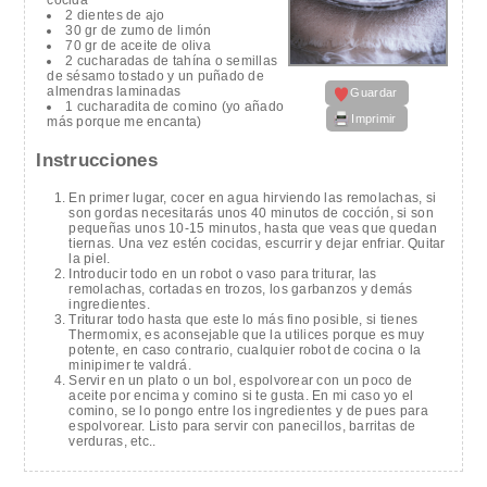
2 dientes de ajo
30 gr de zumo de limón
70 gr de aceite de oliva
2 cucharadas de tahína o semillas
de sésamo tostado y un puñado de
almendras laminadas
Guardar
1 cucharadita de comino (yo añado
Imprimir
más porque me encanta)
Instrucciones
En primer lugar, cocer en agua hirviendo las remolachas, si
son gordas necesitarás unos 40 minutos de cocción, si son
pequeñas unos 10-15 minutos, hasta que veas que quedan
tiernas. Una vez estén cocidas, escurrir y dejar enfriar. Quitar
la piel.
Introducir todo en un robot o vaso para triturar, las
remolachas, cortadas en trozos, los garbanzos y demás
ingredientes.
Triturar todo hasta que este lo más fino posible, si tienes
Thermomix, es aconsejable que la utilices porque es muy
potente, en caso contrario, cualquier robot de cocina o la
minipimer te valdrá.
Servir en un plato o un bol, espolvorear con un poco de
aceite por encima y comino si te gusta. En mi caso yo el
comino, se lo pongo entre los ingredientes y de pues para
espolvorear. Listo para servir con panecillos, barritas de
verduras, etc..