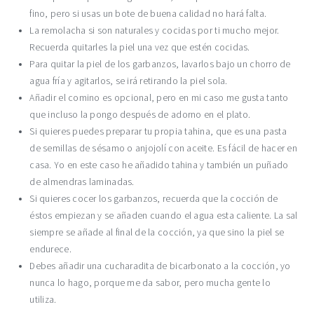
fino, pero si usas un bote de buena calidad no hará falta.
La remolacha si son naturales y cocidas por ti mucho mejor.
Recuerda quitarles la piel una vez que estén cocidas.
Para quitar la piel de los garbanzos, lavarlos bajo un chorro de
agua fría y agitarlos, se irá retirando la piel sola.
Añadir el comino es opcional, pero en mi caso me gusta tanto
que incluso la pongo después de adorno en el plato.
Si quieres puedes preparar tu propia tahina, que es una pasta
de semillas de sésamo o anjojolí con aceite. Es fácil de hacer en
casa. Yo en este caso he añadido tahina y también un puñado
de almendras laminadas.
Si quieres cocer los garbanzos, recuerda que la cocción de
éstos empiezan y se añaden cuando el agua esta caliente. La sal
siempre se añade al final de la cocción, ya que sino la piel se
endurece.
Debes añadir una cucharadita de bicarbonato a la cocción, yo
nunca lo hago, porque me da sabor, pero mucha gente lo
utiliza.