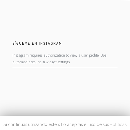
footer
SÍGUEME EN INSTAGRAM
Instagram requires authorization to view a user profile. Use
autorized account in widget settings
COPYRIGHT© 2026 · BY
LA FIEBRE DEL ORO
|
PRIVACIDAD
|
COOKIES
Si continuas utilizando este sitio aceptas el uso de sus
Políticas