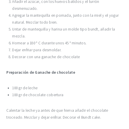
Añadir el azúcar, con los huevos batidos y el turrón
desmenuzado.
Agregar la mantequilla en pomada, junto con la miel y el yogur
natural. Mezclar todo bien.
Untar de mantequilla y harina un molde tipo bundt, añadir la
mezcla.
Hornear a 180 º C durante unos 45 º minutos.
Dejar enfriar para desmoldar.
Decorar con una ganache de chocolate
Preparación de Ganache de chocolate
100 gr de leche
100 gr de chocolate cobertura
Calentar la leche ya antes de que hierva añadir el chocolate
troceado. Mezclar y dejar enfriar. Decorar el Bundt cake.