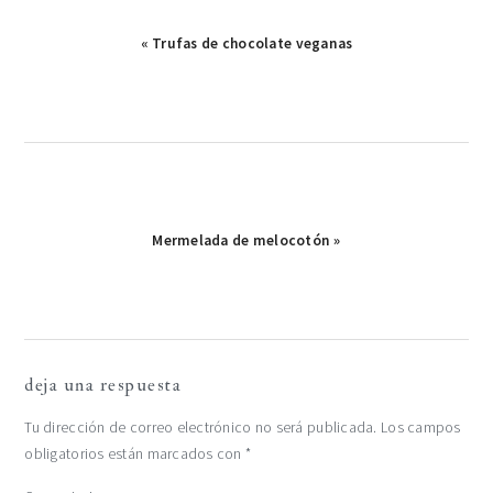
Publicación
« Trufas de chocolate veganas
anterior:
Publicación
Mermelada de melocotón »
siguiente:
interacciones
deja una respuesta
con
Tu dirección de correo electrónico no será publicada.
Los campos
obligatorios están marcados con
*
los