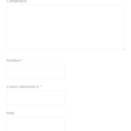
Comentario
lectores
Nombre
*
Correo electrónico
*
Web