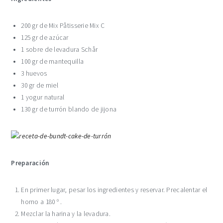
200 gr de Mix Påtisserie Mix C
125 gr de azúcar
1 sobre de levadura Schår
100 gr de mantequilla
3 huevos
30 gr de miel
1 yogur natural
130 gr de turrón blando de jijona
Preparación
En primer lugar, pesar los ingredientes y reservar. Precalentar el
horno a 180 º .
Mezclar la harina y la levadura.