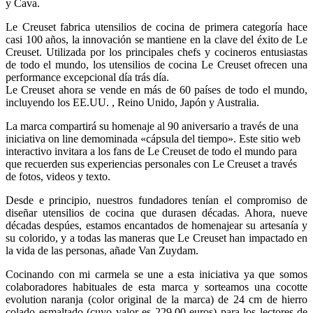
y Cava.
Le Creuset fabrica utensilios de cocina de primera categoría hace
casi 100 años, la innovación se mantiene en la clave del éxito de Le
Creuset. Utilizada por los principales chefs y cocineros entusiastas
de todo el mundo, los utensilios de cocina Le Creuset ofrecen una
performance excepcional día trás día.
Le Creuset ahora se vende en más de 60 países de todo el mundo,
incluyendo los EE.UU. , Reino Unido, Japón y Australia.
La marca compartirá su homenaje al 90 aniversario a través de una
iniciativa on line demominada «cápsula del tiempo». Este sitio web
interactivo invitara a los fans de Le Creuset de todo el mundo para
que recuerden sus experiencias personales con Le Creuset a través
de fotos, videos y texto.
Desde e principio, nuestros fundadores tenían el compromiso de
diseñar utensilios de cocina que durasen décadas. Ahora, nueve
décadas despúes, estamos encantados de homenajear su artesanía y
su colorido, y a todas las maneras que Le Creuset han impactado en
la vida de las personas, añade Van Zuydam.
Cocinando con mi carmela se une a esta iniciativa ya que somos
colaboradores habituales de esta marca y sorteamos una cocotte
evolution naranja (color original de la marca) de 24 cm de hierro
colado esmaltado (cuyo valor es 229,00 euros) para los lectores de