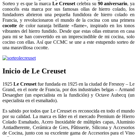
Sorteo y es que la marca
Le Creuset
celebra su
90 aniversario
, ya
conocéis esta marca por sus famosas ollas de hierro colado, los
fundadores abrieron una pequeña fundidora de hierro colado en
Francia, y revolucionaron el mundo de la cocina con una primera
cocotte
de color naranja brillante «flame», inspirado en los tonos
vibrantes del hierro fundido. Desde que estas ollas entraron en casa
para mi se han convertido en un imprescindible de mi cocina, solo
cocino con ellas. Así que CCMC se une a este estupendo sorteo de
una maravillosa cocotte.
Inicio de Le Creuset
1925
Le Creuset
fue fundada en 1925 en la ciudad de Fresnoy – Le
Grand, en el norte de Francia, por dos industriales belgas – Armand
Desaegher (un especialista en la fundición) y Octave Aubecq (un
especialista en el esmaltado).
Es sabido por todos que Le Creuset es reconocida en todo el mundo
por su calidad. La marca es líder en el mercado Premium de Hierro
Colado Esmaltado, Acero Inoxidable de múltiples capas, Aluminio
Antiadherente, Cerámica de Gres, Pâtisserie, Silicona y Accesorios
de Cocina, junto con su excelente gama de Accesorios para el Vino