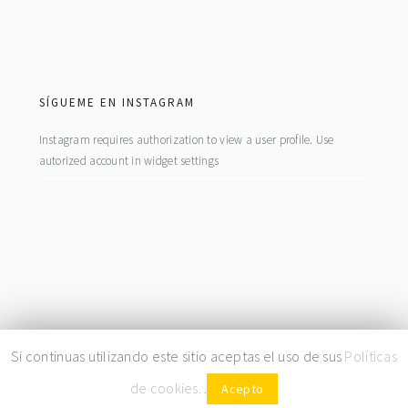
footer
SÍGUEME EN INSTAGRAM
Instagram requires authorization to view a user profile. Use
autorized account in widget settings
COPYRIGHT© 2026 · BY
LA FIEBRE DEL ORO
|
PRIVACIDAD
|
COOKIES
Si continuas utilizando este sitio aceptas el uso de sus
Políticas
de cookies.
.
Acepto