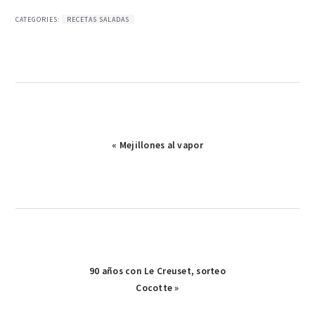
CATEGORIES:
RECETAS SALADAS
Publicación
« Mejillones al vapor
anterior:
Publicación
90 años con Le Creuset, sorteo
siguiente:
Cocotte »