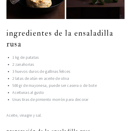
ingredientes de la ensaladilla
rusa
1 kg de patatas
2 zanahorias
3 huevos duros de gallinas felices
2 latas de atún en aceite de oliva
500 gr de mayonesa, puede ser casera o de bote
Aceitunas al gusto
Unas tiras de pimiento morrón para decorar
Aceite, vinagre y sal.