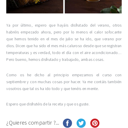
Ya por último, espero que hayáis disfrutado del verano, otros
habréis empezado ahora, pero por lo menos el calor sofocante
que hemos tenido en el mes de julio se ha ido, que verano por
dios. Dicen que ha sido el mes más caluroso desde que se registran
temperaturas y es verdad, todo el día con el aire acondicionado…
Pero bueno, hemos disfrutado y trabajado, ambas cosas.
Como os he dicho al principio empezamos el curso con
septiembre y con muchas cosas por hacer. Ya me contáis también
vosotros que tal os ha ido todo y que tenéis en mente.
Espero que disfrutéis de la receta y que os guste.
¿Quieres compartir ?...