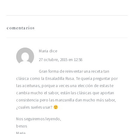
interacciones
comentarios
con
los
Maria
dice
27 octubre, 2015 en 12:58
lectores
Gran forma de reinventar una receta tan
clásica como la Ensaladilla Rusa. Te quería preguntar por
las aceitunas, porque a veces una elección de estas te
cambia mucho el sabor, están las clásicas que aportan
consistencia pero las manzanilla dan mucho más sabor,
¿cuales sueles usar?
Nos seguiremos leyendo,
besos
Maria