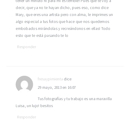
tener un minuto ni para mi es terrible! Pues que te voy a
decir, que ya no te hayan dicho, pues eso, como dice
Mary, que eres una artista pero con alma, le imprimes un
algo especial a tus fotos que hace que nos quedemos
embobados mirándolas y recreándonos en ellas! Todo
esto que te está pasando te lo
Responder
fresaypimienta
dice
29 mayo, 2013 en 16:07
Tus fotografías y tu trabajo es una maravilla
Luisa, un lujo! besitos
Responder