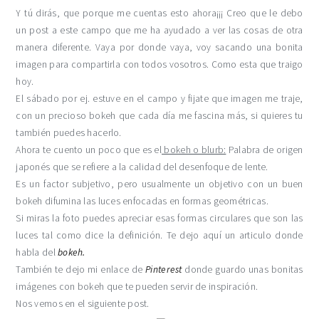
Y tú dirás, que porque me cuentas esto ahora¡¡¡ Creo que le debo
un post a este campo que me ha ayudado a ver las cosas de otra
manera diferente. Vaya por donde vaya, voy sacando una bonita
imagen para compartirla con todos vosotros. Como esta que traigo
hoy.
El sábado por ej. estuve en el campo y fijate que imagen me traje,
con un precioso bokeh que cada día me fascina más, si quieres tu
también puedes hacerlo.
Ahora te cuento un poco que es el
bokeh o blurb:
Palabra de origen
japonés que se refiere a la calidad del desenfoque de lente.
Es un factor subjetivo, pero usualmente un objetivo con un buen
bokeh difumina las luces enfocadas en formas geométricas.
Si miras la foto puedes apreciar esas formas circulares que son las
luces tal como dice la definición. Te dejo aquí un articulo donde
habla del
bokeh.
También te dejo mi enlace de
Pinterest
donde guardo unas bonitas
imágenes con bokeh que te pueden servir de inspiración.
Nos vemos en el siguiente post.