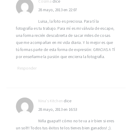
Cósima
dice
28 mayo, 2013 en 22:07
Luisa, la foto es preciosa. Para tí la
fotografía es tu trabajo. Para mí es mi válvula de escape,
una forma recién descubierta de sacar miles de cosas
que me acompañan en mi vida diaria. Y lo mejor es que
tú formas parte de esta forma de expresión: GRACIAS A TÍ
por enseñarme la pasión que encierra la fotografía.
Responder
Nina's Kitchen
dice
28 mayo, 2013 en 16:53
Niña guapa!!! cómo no te va a ir bien si eres
un sol!!! Todos tus éxitos te los tienes bien ganados! ;).