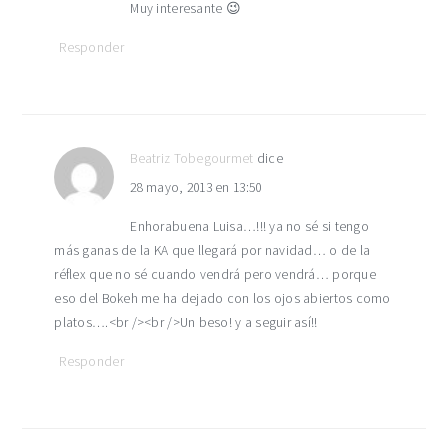
Muy interesante 😉
Responder
Beatriz Tobegourmet
dice
28 mayo, 2013 en 13:50
Enhorabuena Luisa…!!! ya no sé si tengo
más ganas de la KA que llegará por navidad… o de la
réflex que no sé cuando vendrá pero vendrá… porque
eso del Bokeh me ha dejado con los ojos abiertos como
platos….<br /><br />Un beso! y a seguir así!!
Responder