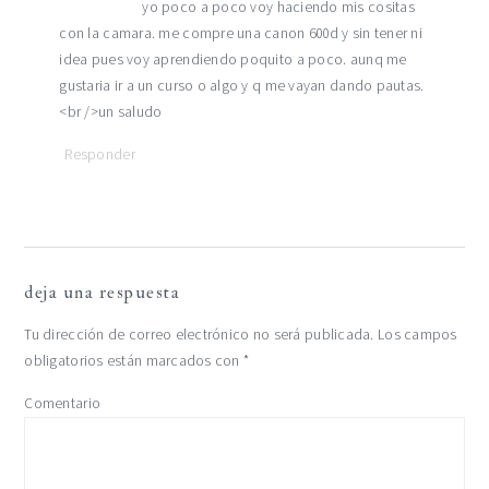
yo poco a poco voy haciendo mis cositas
con la camara. me compre una canon 600d y sin tener ni
idea pues voy aprendiendo poquito a poco. aunq me
gustaria ir a un curso o algo y q me vayan dando pautas.
<br />un saludo
Responder
deja una respuesta
Tu dirección de correo electrónico no será publicada.
Los campos
obligatorios están marcados con
*
Comentario