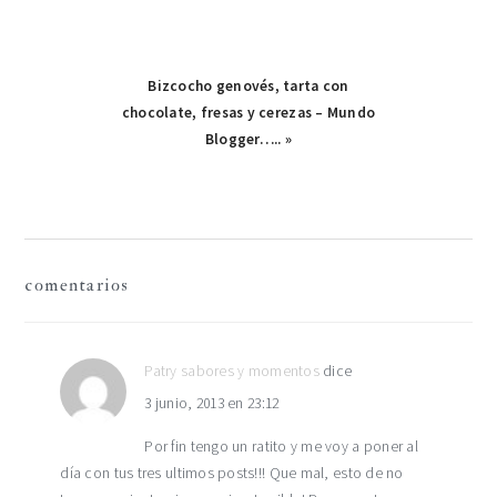
Publicación
Bizcocho genovés, tarta con
chocolate, fresas y cerezas – Mundo
siguiente:
Blogger….. »
interacciones
comentarios
con
los
Patry sabores y momentos
dice
3 junio, 2013 en 23:12
lectores
Por fin tengo un ratito y me voy a poner al
día con tus tres ultimos posts!!! Que mal, esto de no