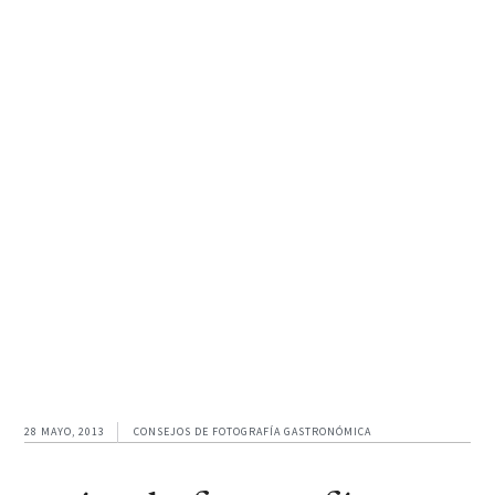
Ir
Ir
Ir
a
al
al
navegación
contenido
pie
principal
principal
de
página
28 MAYO, 2013
CONSEJOS DE FOTOGRAFÍA GASTRONÓMICA