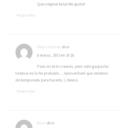
Que original luisa! Me gusta!!
Responder
Nina's Kitchen
dice
8 marzo, 2013 en 19:18
Pues no te lo creerás, pero este gazpacho
todavía no lo he probado… Aprovecharé que estamos
de temporada para hacerlo ;). Besos.
Responder
Rosa
dice