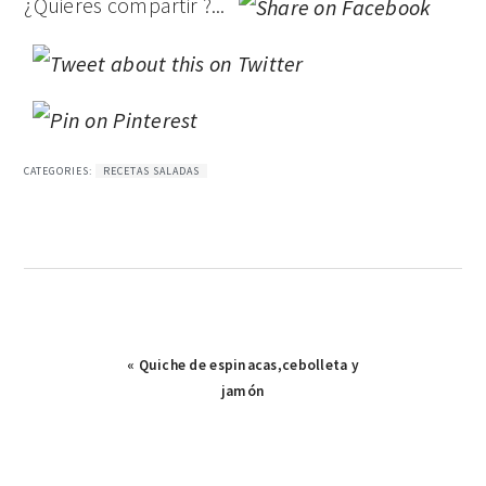
¿Quieres compartir ?...
CATEGORIES:
RECETAS SALADAS
Publicación
« Quiche de espinacas,cebolleta y
anterior:
jamón