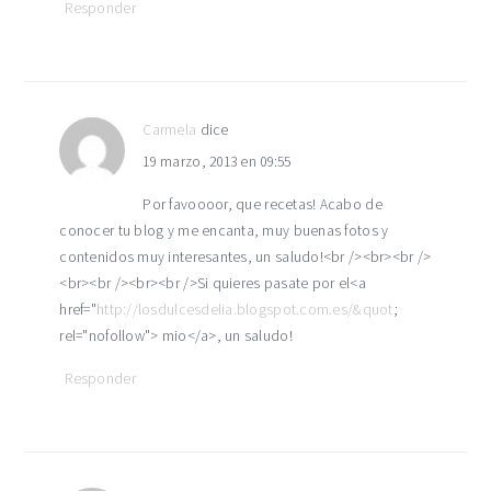
Responder
Carmela
dice
19 marzo, 2013 en 09:55
Por favoooor, que recetas! Acabo de
conocer tu blog y me encanta, muy buenas fotos y
contenidos muy interesantes, un saludo!<br /><br><br />
<br><br /><br><br />Si quieres pasate por el<a
href="
http://losdulcesdelia.blogspot.com.es/&quot
;
rel="nofollow"> mio</a>, un saludo!
Responder