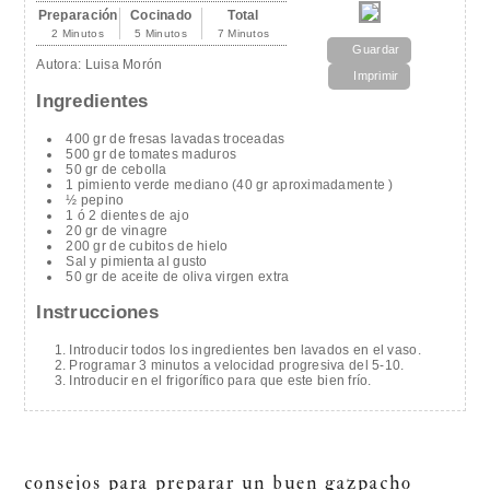
Preparación
Cocinado
Total
2 Minutos
5 Minutos
7 Minutos
Guardar
Autora:
Luisa Morón
Imprimir
Ingredientes
400 gr de fresas lavadas troceadas
500 gr de tomates maduros
50 gr de cebolla
1 pimiento verde mediano (40 gr aproximadamente )
½ pepino
1 ó 2 dientes de ajo
20 gr de vinagre
200 gr de cubitos de hielo
Sal y pimienta al gusto
50 gr de aceite de oliva virgen extra
Instrucciones
Introducir todos los ingredientes ben lavados en el vaso.
Programar 3 minutos a velocidad progresiva del 5-10.
Introducir en el frigorífico para que este bien frío.
consejos para preparar un buen gazpacho