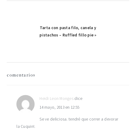
Publicación
Tarta con pasta filo, canela y
pistachos – Ruffled fillo pie »
siguiente:
interacciones
comentarios
con
los
Heidi Leon Monges
dice
14 mayo, 2013 en 12:55
lectores
Se ve deliciosa. tendré que correr a devorar
la Cuquin!.