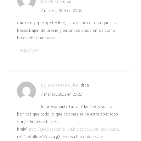
MADARIAGA
dice
7 marzo, 2013 en 20:58
que rico y que apetecible, falta ya poco para que las
fresas bajen de precio y entonces atacaremos como
locos.<br />un beso
Responder
¡Qué cosa tan dulce!
dice
7 marzo, 2013 en 20:22
Impresionante Luisa! Y las fotos son tan
bonitas que todo lo que cocinas se ve extra apetitoso!
<br />Un beso<br /><a
href="
http://quecosatandulce.blogspot.com.es/&quot
;
rel="nofollow">Yaiza ¡Qué cosa tan dulce!</a>