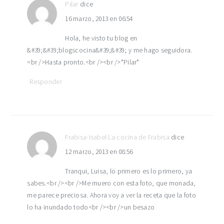
Pilar
dice
16 marzo, 2013 en 06:54
Hola, he visto tu blog en
&#39;&#39;blogscocina&#39;&#39; y me hago seguidora.
<br />Hasta pronto.<br /><br />*Pilar*
Responder
Frabisa-Isabel La cocina de Frabisa
dice
12 marzo, 2013 en 08:56
Tranqui, Luisa, lo primero es lo primero, ya
sabes.<br /><br />Me muero con esta foto, que monada,
me parece preciosa. Ahora voy a ver la receta que la foto
lo ha inundado todo<br /><br />un besazo