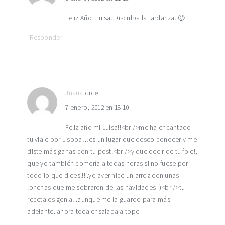
Feliz Año, Luisa. Disculpa la tardanza. 🙂
Responder
Juana
dice
7 enero, 2012 en 18:10
Feliz año mi Luisa!!<br />me ha encantado
tu viaje por Lisboa…es un lugar que deseo conocer y me
diste más ganas con tu post!<br />y que decir de tu foie!,
que yo también comería a todas horas si no fuese por
todo lo que dices!!!..yo ayer hice un arroz con unas
lonchas que me sobraron de las navidades :)<br />tu
receta es genial..aunque me la guardo para más
adelante..ahora toca ensalada a tope