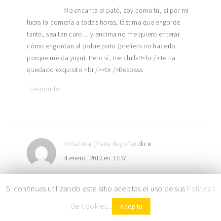
Me encanta el paté, soy como tú, si por mi
fuera lo comería a todas horas, lástima que engorde
tanto, sea tan caro… y encima no me quiero enterar
cómo engordan al pobre pato (prefiero no hacerlo
porque me da yuyu). Pero sí, me chifla!!<br />Te ha
quedado exquisito.<br /><br />Besosss
Responder
Rosaleda (Maria Begoña)
dice
4 enero, 2012 en 13:37
Es un vicio, aunque yo no lo como….<br />
Si continuas utilizando este sitio aceptas el uso de sus
Políticas
<br />Besos y feliz día de Reyes.
de cookies.
.
Acepto
Responder