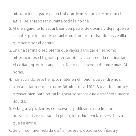
Introducir el hígado en un bol donde mezclar la leche con el
agua. Dejar reposar durante toda la noche.
Al día siguiente lo secar bien con papel de cocina y dejar que se
temple, por lo menos durante una hora e ir retirando las venillas
que tiene por el centro.
En una terrina o recipiente que vayas a utilizar en el horno
introducimos el hígado, prensar bien y cubrir con la marinada(
el coñac, oporto, canela….). Dejar en la nevera durante unas 24
horas.
Transcurrido este tiempo, meter en el honor que tendremos
precalentado durante unos 30 minutos a 160 º. Sacar del horno y
prensar bien para retirar la grasa sobrante que estará totalmente
líquida.
Esta grasa podemos conservarla y utilizarla para freír un
huevo. Una vez retirada la grasa, introducir en la nevera hasta
que se enfríe.
Servir, con mermelada de frambuesa o cebolla confitada y