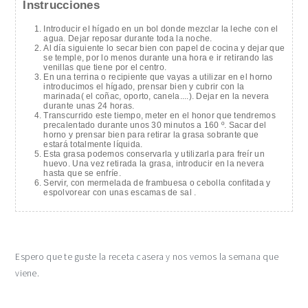
Instrucciones
Introducir el hígado en un bol donde mezclar la leche con el
agua. Dejar reposar durante toda la noche.
Al día siguiente lo secar bien con papel de cocina y dejar que
se temple, por lo menos durante una hora e ir retirando las
venillas que tiene por el centro.
En una terrina o recipiente que vayas a utilizar en el horno
introducimos el hígado, prensar bien y cubrir con la
marinada( el coñac, oporto, canela....). Dejar en la nevera
durante unas 24 horas.
Transcurrido este tiempo, meter en el honor que tendremos
precalentado durante unos 30 minutos a 160 º. Sacar del
horno y prensar bien para retirar la grasa sobrante que
estará totalmente líquida.
Esta grasa podemos conservarla y utilizarla para freír un
huevo. Una vez retirada la grasa, introducir en la nevera
hasta que se enfríe.
Servir, con mermelada de frambuesa o cebolla confitada y
espolvorear con unas escamas de sal .
Espero que te guste la receta casera y nos vemos la semana que
viene.