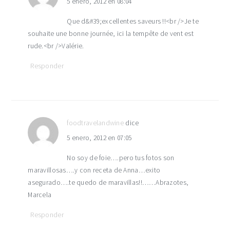
5 enero, 2012 en 08:04
Que d&#39;excellentes saveurs !!<br />Je te
souhaite une bonne journée, ici la tempête de vent est
rude.<br />Valérie.
Responder
foodtravelandwine
dice
5 enero, 2012 en 07:05
No soy de foie….pero tus fotos son
maravillosas….y con receta de Anna…exito
asegurado….te quedo de maravillas!!……Abrazotes,
Marcela
Responder