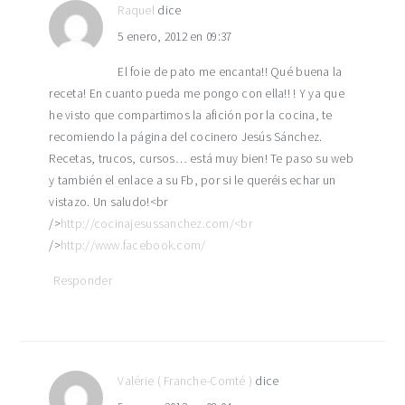
Raquel
dice
5 enero, 2012 en 09:37
El foie de pato me encanta!! Qué buena la
receta! En cuanto pueda me pongo con ella!! ! Y ya que
he visto que compartimos la afición por la cocina, te
recomiendo la página del cocinero Jesús Sánchez.
Recetas, trucos, cursos… está muy bien! Te paso su web
y también el enlace a su Fb, por si le queréis echar un
vistazo. Un saludo!<br
/>
http://cocinajesussanchez.com/<br
/>
http://www.facebook.com/
Responder
Valérie ( Franche-Comté )
dice