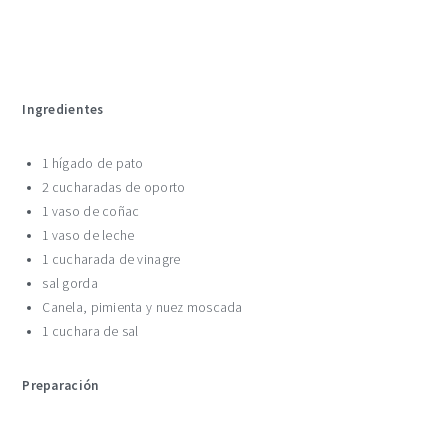
Ingredientes
1 hígado de pato
2 cucharadas de oporto
1 vaso de coñac
1 vaso de leche
1 cucharada de vinagre
sal gorda
Canela, pimienta y nuez moscada
1 cuchara de sal
Preparación