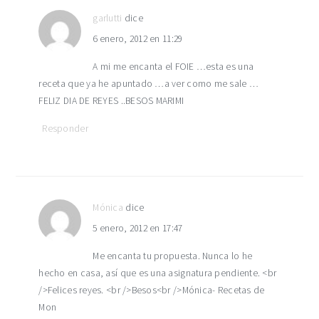
garlutti
dice
6 enero, 2012 en 11:29
A mi me encanta el FOIE …esta es una
receta que ya he apuntado …a ver como me sale …
FELIZ DIA DE REYES ..BESOS MARIMI
Responder
Mónica
dice
5 enero, 2012 en 17:47
Me encanta tu propuesta. Nunca lo he
hecho en casa, así que es una asignatura pendiente. <br
/>Felices reyes. <br />Besos<br />Mónica- Recetas de
Mon