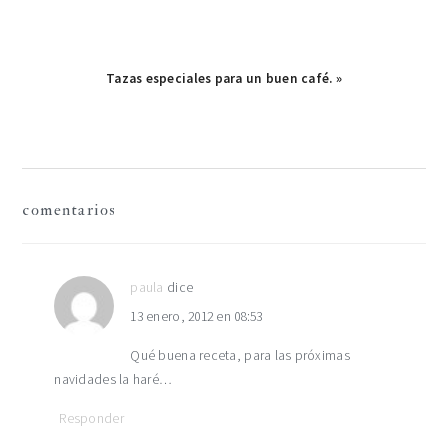
Publicación
Tazas especiales para un buen café. »
siguiente:
interacciones
comentarios
con
los
paula
dice
13 enero, 2012 en 08:53
lectores
Qué buena receta, para las próximas
navidades la haré…
Responder