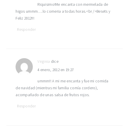
Riquisimo!Me encanta con mermelada de
higos ummm….lo comeria a todas horas.<br />Besets y
Feliz 2012!!!
Responder
Virginia
dice
4 enero, 2012 en 19:27
ummm!! A mi me encanta y fue mi comida
de navidad (mientras mi familia comía cordero),
acompañado de unas salsa de frutos rojos.
Responder