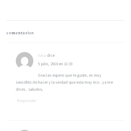
siguiente:
interacciones
comentarios
con
los
luisa
dice
5 julio, 2010 en 11:33
lectores
Gracias espero que te guste, es muy
sencillito de hacer y la verdad que esta muy rico.. ya me
dices.. saludos,
Responder