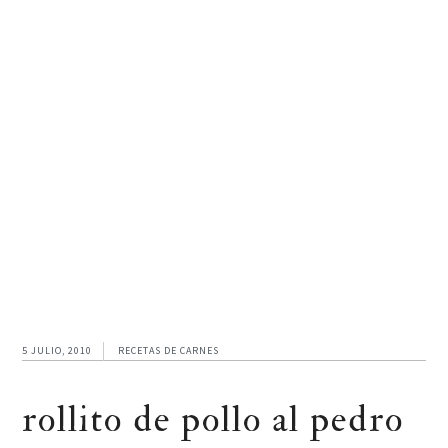
Ir
Ir
Ir
a
al
al
navegación
contenido
pie
principal
principal
de
página
5 JULIO, 2010
RECETAS DE CARNES
rollito de pollo al pedro