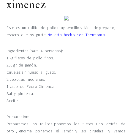
ximenez
Este es un
rollito
de pollo muy sencillo y fácil de preparar,
espero que os guste.
No esta hecho con
Therm
omix
.
Ingredientes (para 4 personas):
1
kg
.filetes de pollo finos.
250
gr
. de jamón.
Ciruelas sin hueso al gusto.
2 cebollas medianas.
1 vaso de Pedro
Ximenez
.
Sal y pimienta.
Aceite.
Preparación:
Preparamos los
rollitos
ponemos los filetes uno detrás de
otro , encima p
onemos
el jamón y las ciruelas y vamos