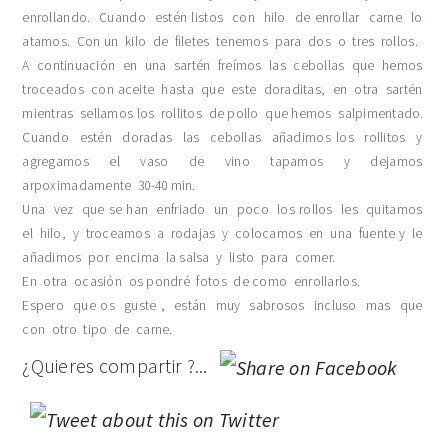
enrollando. Cuando estén listos con hilo de enrollar carne lo
atamos. Con un kilo de filetes tenemos para dos o tres rollos.
A continuación en una sartén freímos las cebollas que hemos
troceados con aceite hasta que este
doraditas
, en otra sartén
mientras sellamos los
rollitos
de pollo que hemos salpimentado.
Cuando estén doradas las cebollas añadimos los
rollitos
y
agregamos el vaso de vino tapamos y dejamos
arpoximadamente
30-40
min
.
Una vez que se han enfriado un poco los rollos les quitamos
el hilo, y troceamos a rodajas y colocamos en una fuente y le
añadimos por encima la salsa y listo para comer.
En otra ocasión os pondré fotos de como enrollarlos.
Espero que os guste , están muy sabrosos incluso mas que
con otro tipo de carne.
¿Quieres compartir ?...