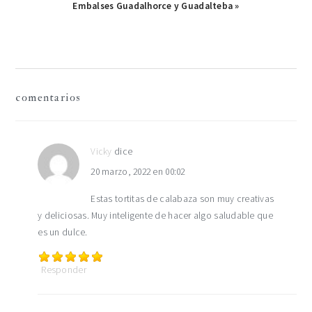
Publicación
Embalses Guadalhorce y Guadalteba »
siguiente:
interacciones
comentarios
con
los
Vicky
dice
20 marzo, 2022 en 00:02
lectores
Estas tortitas de calabaza son muy creativas
y deliciosas. Muy inteligente de hacer algo saludable que
es un dulce.
Responder