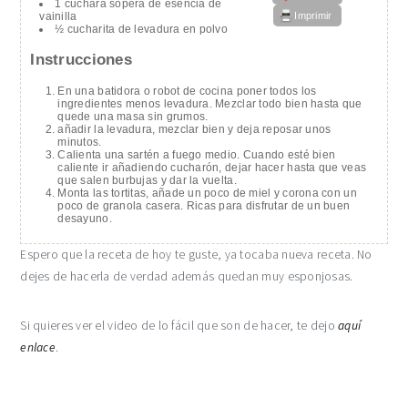
1 cuchara sopera de esencia de
Imprimir
vainilla
½ cucharita de levadura en polvo
Instrucciones
En una batidora o robot de cocina poner todos los
ingredientes menos levadura. Mezclar todo bien hasta que
quede una masa sin grumos.
añadir la levadura, mezclar bien y deja reposar unos
minutos.
Calienta una sartén a fuego medio. Cuando esté bien
caliente ir añadiendo cucharón, dejar hacer hasta que veas
que salen burbujas y dar la vuelta.
Monta las tortitas, añade un poco de miel y corona con un
poco de granola casera. Ricas para disfrutar de un buen
desayuno.
Espero que la receta de hoy te guste, ya tocaba nueva receta. No
dejes de hacerla de verdad además quedan muy esponjosas.
Si quieres ver el video de lo fácil que son de hacer, te dejo
aquí
enlace
.