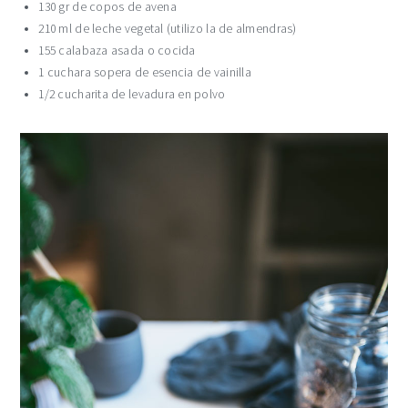
130 gr de copos de avena
210 ml de leche vegetal (utilizo la de almendras)
155 calabaza asada o cocida
1 cuchara sopera de esencia de vainilla
1/2 cucharita de levadura en polvo