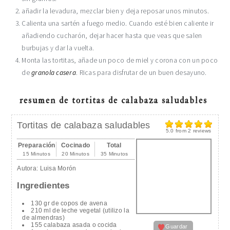
añadir la levadura, mezclar bien y deja reposar unos minutos.
Calienta una sartén a fuego medio. Cuando esté bien caliente ir
añadiendo cucharón, dejar hacer hasta que veas que salen
burbujas y dar la vuelta.
Monta las tortitas, añade un poco de miel y corona con un poco
de
granola casera
. Ricas para disfrutar de un buen desayuno.
resumen de tortitas de calabaza saludables
Tortitas de calabaza saludables
5.0
from
2
reviews
Preparación
Cocinado
Total
15 Minutos
20 Minutos
35 Minutos
Autora:
Luisa Morón
Ingredientes
130 gr de copos de avena
210 ml de leche vegetal (utilizo la
de almendras)
155 calabaza asada o cocida
Guardar