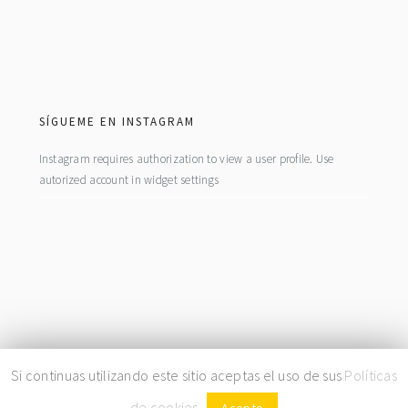
footer
SÍGUEME EN INSTAGRAM
Instagram requires authorization to view a user profile. Use
autorized account in widget settings
COPYRIGHT© 2026 · BY
LA FIEBRE DEL ORO
|
PRIVACIDAD
|
COOKIES
Si continuas utilizando este sitio aceptas el uso de sus
Políticas
de cookies.
.