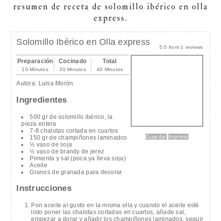
resumen de receta de solomillo ibérico en olla
express.
Solomillo Ibérico en Olla express
5.0
from
1
reviews
Preparación
Cocinado
Total
10 Minutos
30 Minutos
40 Minutos
Autora:
Luisa Morón
Ingredientes
500 gr de solomillo ibérico, la
pieza entera
7-8 chalotas cortada en cuartos
Guardar
Imprimir
150 gr de champiñones laminados
½ vaso de soja
½ vaso de brandy de jerez
Pimienta y sal (poca ya lleva soja)
Aceite
Granos de granada para decorar
Instrucciones
Pon aceite al gusto en la misma olla y cuando el aceite esté
listo poner las chalotas cortadas en cuartos, añade sal,
empezar a dorar y añadir los champiñones laminados, seguir