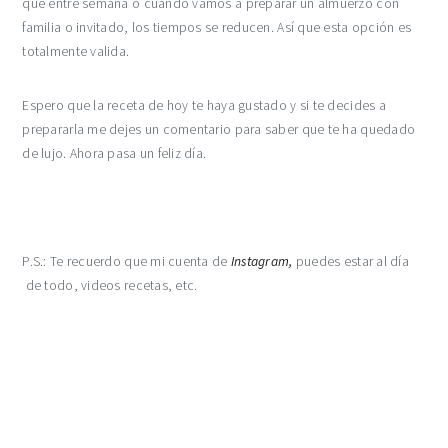
que entre semana o cuándo vamos a preparar un almuerzo con
familia o invitado, los tiempos se reducen. Así que esta opción es
totalmente valida.
Espero que la receta de hoy te haya gustado y si te decides a
prepararla me dejes un comentario para saber que te ha quedado
de lujo. Ahora pasa un feliz día.
P.S.: Te recuerdo que mi cuenta de
Instagram,
puedes estar al día
de todo, videos recetas, etc.