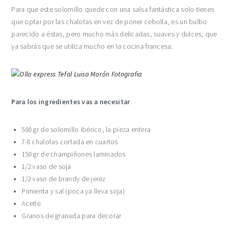
Para que este solomillo quede con una salsa fantástica solo tienes
que optar por las chalotas en vez de poner cebolla, es un bulbo
parecido a éstas, pero mucho más delicadas, suaves y dulces, que
ya sabrás que se utiliza mucho en la cocina francesa.
Para los ingredientes vas a necesitar
500 gr de solomillo ibérico, la pieza entera
7-8 chalotas cortada en cuartos
150 gr de champiñones laminados
1/2 vaso de soja
1/2 vaso de brandy de jerez
Pimienta y sal (poca ya lleva soja)
Aceite
Granos de granada para decorar