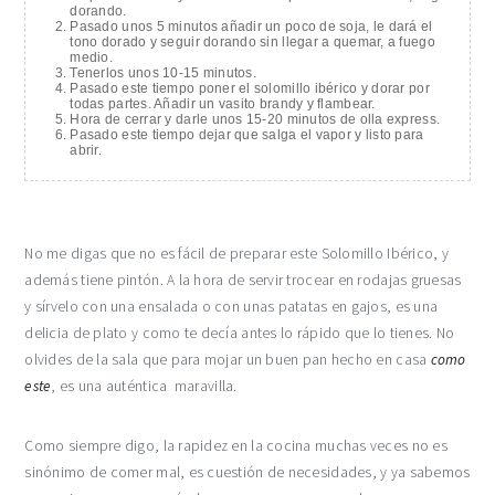
dorando.
Pasado unos 5 minutos añadir un poco de soja, le dará el
tono dorado y seguir dorando sin llegar a quemar, a fuego
medio.
Tenerlos unos 10-15 minutos.
Pasado este tiempo poner el solomillo ibérico y dorar por
todas partes. Añadir un vasito brandy y flambear.
Hora de cerrar y darle unos 15-20 minutos de olla express.
Pasado este tiempo dejar que salga el vapor y listo para
abrir.
No me digas que no es fácil de preparar este Solomillo Ibérico, y
además tiene pintón. A la hora de servir trocear en rodajas gruesas
y sírvelo con una ensalada o con unas patatas en gajos, es una
delicia de plato y como te decía antes lo rápido que lo tienes. No
olvides de la sala que para mojar un buen pan hecho en casa
como
este
, es una auténtica maravilla.
Como siempre digo, la rapidez en la cocina muchas veces no es
sinónimo de comer mal, es cuestión de necesidades, y ya sabemos