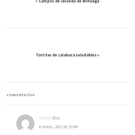
Publicación
« Campos de lavanda de Brihuega
anterior:
Publicación
Tortitas de calabaza saludables »
siguiente:
interacciones
comentarios
con
los
Semas
dice
8 enero, 2021 en 13:06
lectores