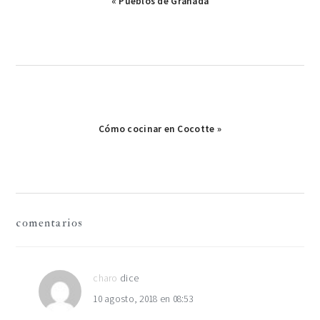
Publicación
« Pueblos de Granada
anterior:
Publicación
Cómo cocinar en Cocotte »
siguiente:
interacciones
comentarios
con
los
charo
dice
10 agosto, 2018 en 08:53
lectores