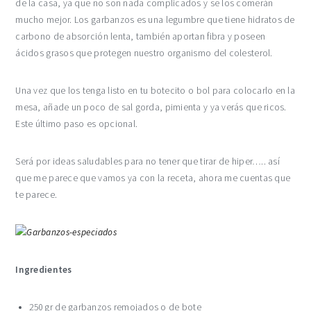
de la casa, ya que no son nada complicados y se los comerán
mucho mejor. Los garbanzos es una legumbre que tiene hidratos de
carbono de absorción lenta, también aportan fibra y poseen
ácidos grasos que protegen nuestro organismo del colesterol.
Una vez que los tenga listo en tu botecito o bol para colocarlo en la
mesa, añade un poco de sal gorda, pimienta y ya verás que ricos.
Este último paso es opcional.
Será por ideas saludables para no tener que tirar de hiper….. así
que me parece que vamos ya con la receta, ahora me cuentas que
te parece.
Ingredientes
250 gr de garbanzos remojados o de bote