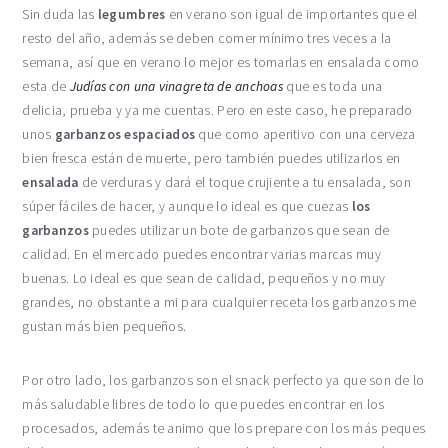
Sin duda las
legumbres
en verano son igual de importantes que el
resto del año, además se deben comer mínimo tres veces a la
semana, así que en verano lo mejor es tomarlas en ensalada como
esta de
Judías con una vinagreta de anchoas
que es toda una
delicia, prueba y ya me cuentas. Pero en este caso, he preparado
unos
garbanzos espaciados
que como aperitivo con una cerveza
bien fresca están de muerte, pero también puedes utilizarlos en
ensalada
de verduras y dará el toque crujiente a tu ensalada, son
súper fáciles de hacer, y aunque lo ideal es que cuezas
los
garbanzos
puedes utilizar un bote de garbanzos que sean de
calidad. En el mercado puedes encontrar varias marcas muy
buenas. Lo ideal es que sean de calidad, pequeños y no muy
grandes, no obstante a mi para cualquier receta los garbanzos me
gustan más bien pequeños.
Por otro lado, los garbanzos son el snack perfecto ya que son de lo
más saludable libres de todo lo que puedes encontrar en los
procesados, además te animo que los prepare con los más peques