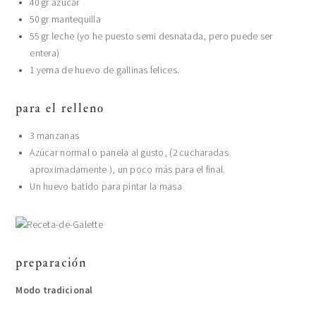
40 gr azúcar
50 gr mantequilla
55 gr leche (yo he puesto semi desnatada, pero puede ser
entera)
1 yema de huevo de gallinas felices.
para el relleno
3 manzanas
Azúcar normal o panela al gusto, (2 cucharadas
aproximadamente ), un poco más para el final.
Un huevo batido para pintar la masa
preparación
Modo tradicional