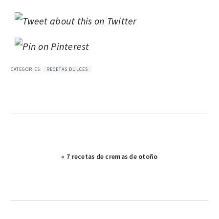
CATEGORIES:
RECETAS DULCES
Publicación
« 7 recetas de cremas de otoño
anterior: