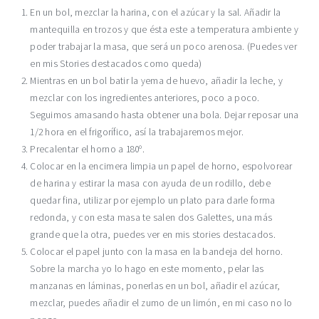
En un bol, mezclar la harina, con el azúcar y la sal. Añadir la
mantequilla en trozos y que ésta este a temperatura ambiente y
poder trabajar la masa, que será un poco arenosa. (Puedes ver
en mis Stories destacados como queda)
Mientras en un bol batir la yema de huevo, añadir la leche, y
mezclar con los ingredientes anteriores, poco a poco.
Seguimos amasando hasta obtener una bola. Dejar reposar una
1/2 hora en el frigorífico, así la trabajaremos mejor.
Precalentar el horno a 180º.
Colocar en la encimera limpia un papel de horno, espolvorear
de harina y estirar la masa con ayuda de un rodillo, debe
quedar fina, utilizar por ejemplo un plato para darle forma
redonda, y con esta masa te salen dos Galettes, una más
grande que la otra, puedes ver en mis stories destacados.
Colocar el papel junto con la masa en la bandeja del horno.
Sobre la marcha yo lo hago en este momento, pelar las
manzanas en láminas, ponerlas en un bol, añadir el azúcar,
mezclar, puedes añadir el zumo de un limón, en mi caso no lo