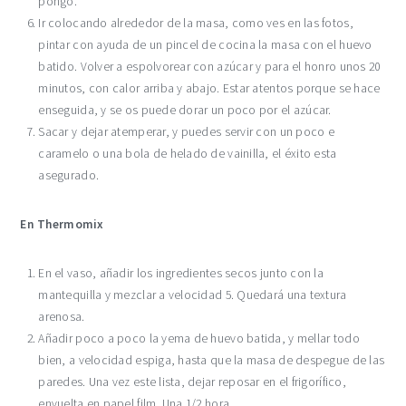
pongo.
Ir colocando alrededor de la masa, como ves en las fotos,
pintar con ayuda de un pincel de cocina la masa con el huevo
batido. Volver a espolvorear con azúcar y para el honro unos 20
minutos, con calor arriba y abajo. Estar atentos porque se hace
enseguida, y se os puede dorar un poco por el azúcar.
Sacar y dejar atemperar, y puedes servir con un poco e
caramelo o una bola de helado de vainilla, el éxito esta
asegurado.
En Thermomix
En el vaso, añadir los ingredientes secos junto con la
mantequilla y mezclar a velocidad 5. Quedará una textura
arenosa.
Añadir poco a poco la yema de huevo batida, y mellar todo
bien, a velocidad espiga, hasta que la masa de despegue de las
paredes. Una vez este lista, dejar reposar en el frigorífico,
envuelta en papel film. Una 1/2 hora.