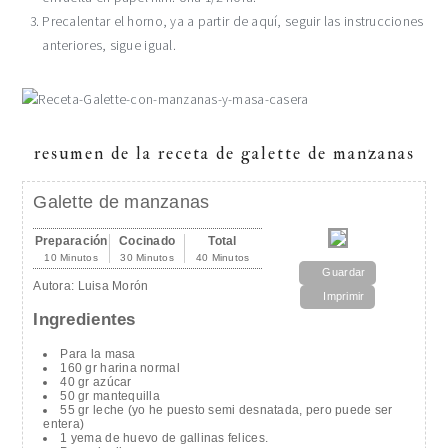
Precalentar el horno, ya a partir de aquí, seguir las instrucciones
anteriores, sigue igual.
resumen de la receta de galette de manzanas
Galette de manzanas
Preparación
Cocinado
Total
10 Minutos
30 Minutos
40 Minutos
Guardar
Autora:
Luisa Morón
Imprimir
Ingredientes
Para la masa
160 gr harina normal
40 gr azúcar
50 gr mantequilla
55 gr leche (yo he puesto semi desnatada, pero puede ser
entera)
1 yema de huevo de gallinas felices.