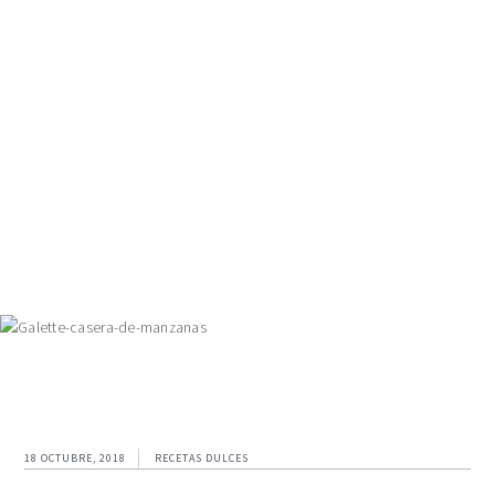
Ir
Ir
Ir
a
al
al
navegación
contenido
pie
principal
principal
de
página
18 OCTUBRE, 2018
RECETAS DULCES