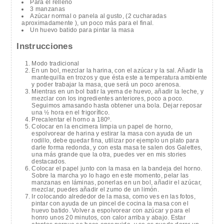
Para el relleno
3 manzanas
Azúcar normal o panela al gusto, (2 cucharadas
aproximadamente ), un poco más para el final.
Un huevo batido para pintar la masa
Instrucciones
Modo tradicional
En un bol, mezclar la harina, con el azúcar y la sal. Añadir la
mantequilla en trozos y que ésta este a temperatura ambiente
y poder trabajar la masa, que será un poco arenosa.
Mientras en un bol batir la yema de huevo, añadir la leche, y
mezclar con los ingredientes anteriores, poco a poco.
Seguimos amasando hasta obtener una bola. Dejar reposar
una ½ hora en el frigorífico.
Precalentar el horno a 180º.
Colocar en la encimera limpia un papel de horno,
espolvorear de harina y estirar la masa con ayuda de un
rodillo, debe quedar fina, utilizar por ejemplo un plato para
darle forma redonda, y con esta masa te salen dos Galettes,
una más grande que la otra, puedes ver en mis stories
destacados.
Colocar el papel junto con la masa en la bandeja del horno.
Sobre la marcha yo lo hago en este momento, pelar las
manzanas en láminas, ponerlas en un bol, añadir el azúcar,
mezclar, puedes añadir el zumo de un limón.
Ir colocando alrededor de la masa, como ves en las fotos,
pintar con ayuda de un pincel de cocina la masa con el
huevo batido. Volver a espolvorear con azúcar y para el
honro unos 20 minutos, con calor arriba y abajo. Estar