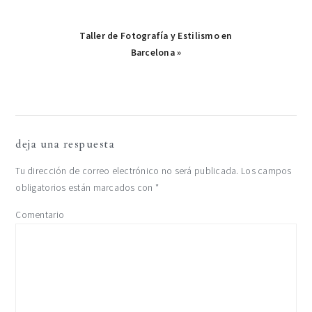
Publicación
Taller de Fotografía y Estilismo en
siguiente:
Barcelona »
interacciones
deja una respuesta
con
Tu dirección de correo electrónico no será publicada.
Los campos
obligatorios están marcados con
*
los
Comentario
lectores