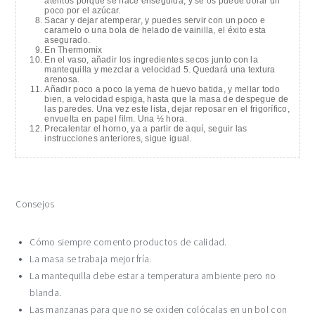
atentos porque se hace enseguida, y se os puede dorar un
poco por el azúcar.
Sacar y dejar atemperar, y puedes servir con un poco e
caramelo o una bola de helado de vainilla, el éxito esta
asegurado.
En Thermomix
En el vaso, añadir los ingredientes secos junto con la
mantequilla y mezclar a velocidad 5. Quedará una textura
arenosa.
Añadir poco a poco la yema de huevo batida, y mellar todo
bien, a velocidad espiga, hasta que la masa de despegue de
las paredes. Una vez este lista, dejar reposar en el frigorífico,
envuelta en papel film. Una ½ hora.
Precalentar el horno, ya a partir de aquí, seguir las
instrucciones anteriores, sigue igual.
Consejos
Cómo siempre comento productos de calidad.
La masa se trabaja mejor fría.
La mantequilla debe estar a temperatura ambiente pero no
blanda.
Las manzanas para que no se oxiden colócalas en un bol con