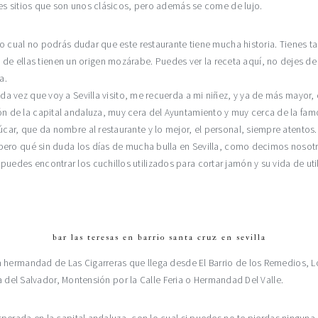
es sitios que son unos clásicos, pero además se come de lujo.
lo cual no podrás dudar que este restaurante tiene mucha historia. Tienes 
ellas tienen un origen mozárabe. Puedes ver la receta aquí, no dejes de pr
a.
ada vez que voy a Sevilla visito, me recuerda a mi niñez, y ya de más mayor,
n de la capital andaluza, muy cera del Ayuntamiento y muy cerca de la famo
car, que da nombre al restaurante y lo mejor, el personal, siempre atentos.
, pero qué sin duda los días de mucha bulla en Sevilla, como decimos noso
edes encontrar los cuchillos utilizados para cortar jamón y su vida de util
bar las teresas en barrio santa cruz en sevilla
la hermandad de Las Cigarreras que llega desde El Barrio de los Remedios, Lo
ia del Salvador, Montensión por la Calle Feria o Hermandad Del Valle.