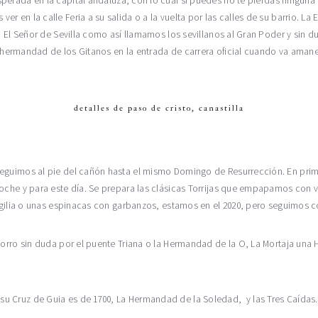
sperada en la capital andaluza, con lo cual si puedes no te pierdas ningun
en la calle Feria a su salida o a la vuelta por las calles de su barrio. La E
 El Señor de Sevilla como así llamamos los sevillanos al Gran Poder y sin dud
 La hermandad de los Gitanos en la entrada de carrera oficial cuando va ama
detalles de paso de cristo, canastilla
eguimos al pie del cañón hasta el mismo Domingo de Resurrección. En primer
oche y para este día. Se prepara las clásicas Torrijas que empapamos con vi
vigilia o unas espinacas con garbanzos, estamos en el 2020, pero seguimos c
chorro sin duda por el puente Triana o la Hermandad de la O, La Mortaja u
u Cruz de Guia es de 1700, La Hermandad de la Soledad, y las Tres Caídas.