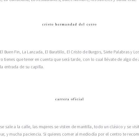
cristo hermandad del cerro
Buen Fin, La Lanzada, El Baratillo, El Cristo de Burgos, Siete Palabras y L
ero tienes que tener en cuenta que será tarde, con lo cual llévate de algo de 
a entrada de su capilla.
carrera oficial
 sale a la calle, las mujeres se visten de mantilla, todo un clásico y se vi
tear, y mucha paciencia. Si quieres comer al mediodía por el centro te recom