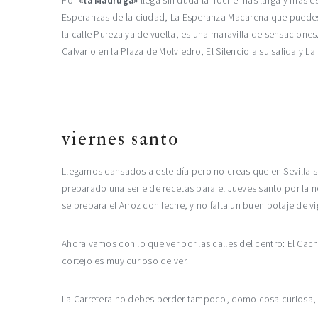
Por
«la Madrugá»
llega sin duda la noche más larga y más e
Esperanzas de la ciudad, La Esperanza Macarena que puedes ver 
la calle Pureza ya de vuelta, es una maravilla de sensaciones.
Calvario en la Plaza de Molviedro, El Silencio a su salida y
viernes santo
Llegamos cansados a este día pero no creas que en Sevilla s
preparado una serie de recetas para el Jueves santo por la n
se prepara el Arroz con leche, y no falta un buen potaje de 
Ahora vamos con lo que ver por las calles del centro: El Ca
cortejo es muy curioso de ver.
La Carretera no debes perder tampoco, como cosa curiosa, s