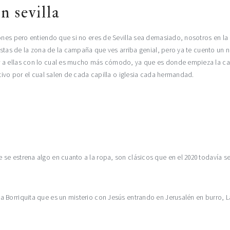
n sevilla
iones pero entiendo que si no eres de Sevilla sea demasiado, nosotros en la
 estas de la zona de la campaña que ves arriba genial, pero ya te cuento un
 a ellas con lo cual es mucho más cómodo, ya que es donde empieza la car
tivo por el cual salen de cada capilla o iglesia cada hermandad.
e estrena algo en cuanto a la ropa, son clásicos que en el 2020 todavía se 
 Borriquita que es un misterio con Jesús entrando en Jerusalén en burro, L