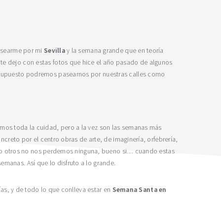
pasearme por mi
Sevilla
y la semana grande que en teoría
 te dejo con estas fotos que hice el año pasado de algunos
s supuesto podremos pasearnos por nuestras calles como
amos toda la cuidad, pero a la vez son las semanas más
creto por el centro obras de arte, de imaginería, orfebrería,
 pero otros no nos perdemos ninguna, bueno si… cuando estas
manas. Así que lo disfruto a lo grande.
ías, y de todo lo que conlleva estar en
Semana Santa en