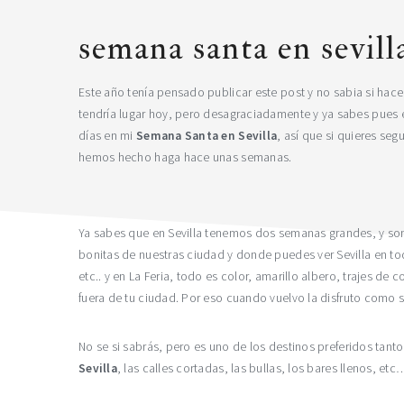
semana santa en sevill
Este año tenía pensado publicar este post y no sabia si ha
tendría lugar hoy, pero desagraciadamente y ya sabes pues
días en mi
Semana Santa en Sevilla
, así que si quieres s
hemos hecho haga hace unas semanas.
Ya sabes que en Sevilla tenemos dos semanas grandes, y so
bonitas de nuestras ciudad y donde puedes ver Sevilla en tod
etc.. y en La Feria, todo es color, amarillo albero, trajes
fuera de tu ciudad. Por eso cuando vuelvo la disfruto como 
No se si sabrás, pero es uno de los destinos preferidos tant
Sevilla
, las calles cortadas, las bullas, los bares llenos, etc