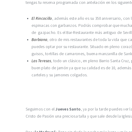
tengas tu reserva programada con antelación en los siguient
El Rincocillo
, además este año es su 350 aniversario, con 
espinacas con garbanzos. Podrás comprobar que mucha de 
de gazpacho. Es el Bar-Restaurante más antiguo de Sevill
Barbiana
, otro de mis restaurantes de toda la vida que c
puedes optar por su restaurante. Situado en pleno corazó
guisos, tortillas de camarones, buena manzanilla de Sanlú
Las Teresas
, todo un clásico, en pleno Barrio Santa Cruz
buen plato de jamón ya que su calidad es de 10, además pu
carteles y su jamones colgados.
Seguimos con el
Jueves Santo
, ya por la tarde puedes ver 
Cristo de Pasión una preciosa talla y que sale desde la Igles