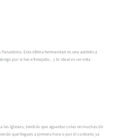
os Panaderos. Esta última hermandad es una auténtica
abrigo por si hace fresquito, y lo ideal es ver esta
sita las Iglesias, tendrás que aguantar colas en muchas de
iendo que llegues a primera hora o por el contrario ya