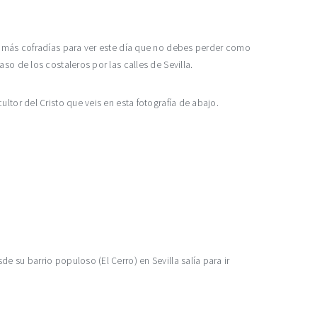
es más cofradías para ver este día que no debes perder como
o de los costaleros por las calles de Sevilla.
ltor del Cristo que veis en esta fotografía de abajo.
 su barrio populoso (El Cerro) en Sevilla salía para ir