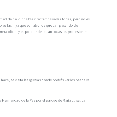
 medida de lo posible intentamos verlas todas, pero no es
 no es fácil, ya que son abonos que van pasando de
rera oficial y es por donde pasan todas las procesiones
hace, se visita las Iglesias donde podrás ver los pasos ya
a Hermandad de la Paz por el parque de Maria Luisa, La