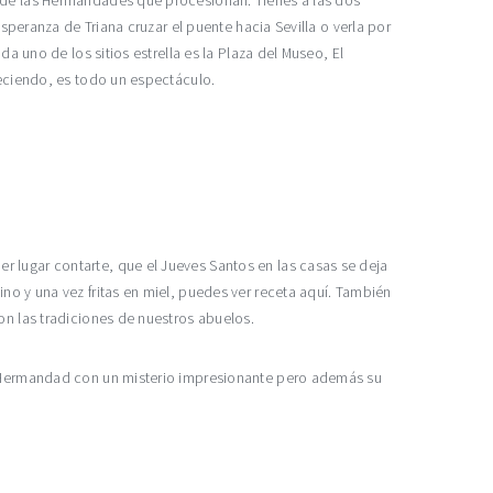
a de las Hermandades que procesionan. Tienes a las dos
speranza de Triana cruzar el puente hacia Sevilla o verla por
a uno de los sitios estrella es la Plaza del Museo, El
neciendo, es todo un espectáculo.
 lugar contarte, que el Jueves Santos en las casas se deja
no y una vez fritas en miel, puedes ver receta aquí. También
on las tradiciones de nuestros abuelos.
na Hermandad con un misterio impresionante pero además su