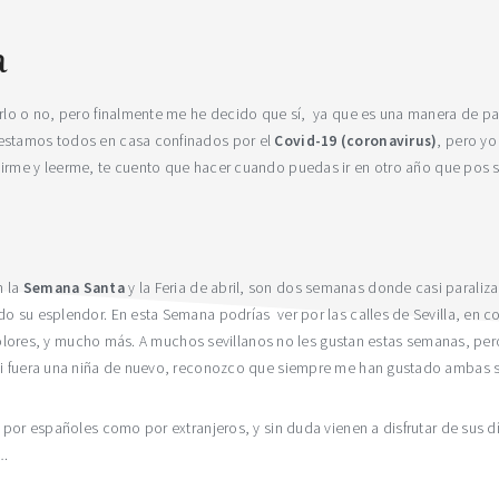
a
cerlo o no, pero finalmente me he decido que sí, ya que es una manera de 
 estamos todos en casa confinados por el
Covid-19 (coronavirus)
, pero yo
eguirme y leerme, te cuento que hacer cuando puedas ir en otro año que po
n la
Semana Santa
y la Feria de abril, son dos semanas donde casi paraliz
o su esplendor. En esta Semana podrías ver por las calles de Sevilla, en con
 de colores, y mucho más. A muchos sevillanos no les gustan estas semanas,
si fuera una niña de nuevo, reconozco que siempre me han gustado ambas se
o por españoles como por extranjeros, y sin duda vienen a disfrutar de sus d
….