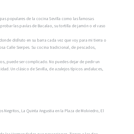
tapas populares de la cocina Sevilla como las famosas
obar las pavías de Bacalao, su tortilla de jamón o el vaso
 donde disfruto en su barra cada vez que voy para mi tierra o
sa Calle Sierpes. Su cocina tradicional, de pescados,
tros, puede ser complicado. No puedes dejar de pedir un
idad. Un clásico de Sevilla, de azulejos típicos andaluces,
s Negritos, La Quinta Angustia en la Plaza de Molviedro, El