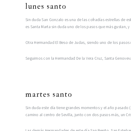
lunes santo
Sin duda San Gonzalo es una de las cofradías estrellas de e
es Santa Marta sin duda uno de los pasos que más gustan, y d
Otra Hermandad El Beso de Judas, siendo uno de los pasos más 
Seguimos con la Hermandad De la Vera Cruz, Santa Genoveva 
martes santo
Sin duda este día tiene grandes momentos y el año pasado (20
camino al centro de Sevilla, junto con dos pasos más, un Cri
Las demás Hermandades de este día San Benito, San Esteban, 