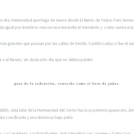
ste día, hermandad que llega de nuevo desde El Barrio de Triana. Pero tien
a igual por donde lo veas es una maravilla el ministerio y como suena el pas
grandes que pasean por las calles de Sevilla. Castillo Lastucci fue el escu
o el Museo, sin duda otro día que no debes perder.
paso de la redención, conocido como el beso de judas.
19), está talla de la Hermandad del Cerrro hacia su primera aparación, desde
sto crucificado y una dolorosa bajo palio.
La Candelaria, Los Estudiantes, Dulce Nombre, los Javieres y Santa Cruz.